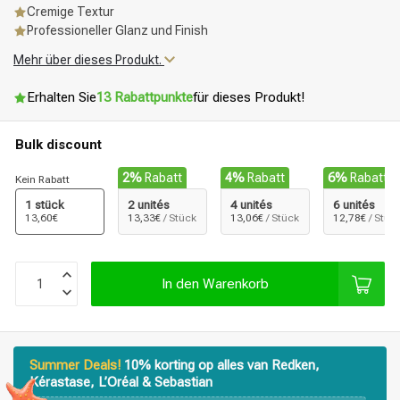
Cremige Textur
Professioneller Glanz und Finish
Mehr über dieses Produkt.
Erhalten Sie
13 Rabattpunkte
für dieses Produkt!
Bulk discount
2%
Rabatt
4%
Rabatt
6%
Rabatt
Kein Rabatt
1 stück
2 unités
4 unités
6 unités
13,60€
13,33€
/ Stück
13,06€
/ Stück
12,78€
/ Stüc
In den Warenkorb
Summer Deals!
10% korting op alles van Redken,
Kérastase, L’Oréal & Sebastian