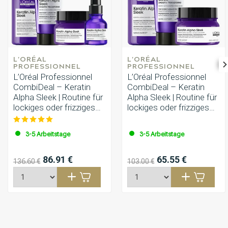
L'ORÉAL 
L'ORÉAL 
PROFESSIONNEL
PROFESSIONNEL
L’Oréal Professionnel
L’Oréal Professionnel
CombiDeal – Keratin
CombiDeal – Keratin
Alpha Sleek | Routine für
Alpha Sleek | Routine für
lockiges oder frizziges
lockiges oder frizziges
Haar
Haar
3-5 Arbeitstage
3-5 Arbeitstage
86.91 €
65.55 €
136.60 €
103.00 €