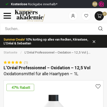
Kostenlose
Rückgabe innerhalb*
Vor 23:59 
8.9
0
Nach welcher Kategorie suchst du?
Summer Deals!
10% korting op alles van Redken, Kérastase,
L’Oréal & Sebastian
Startseite
/
L’Oréal Professionnel – Oxidation – 12,5 Vol |
Oxidationsmittel für alle Haartypen – 1L
(1)
L’Oréal Professionnel – Oxidation – 12,5 Vol
Oxidationsmittel für alle Haartypen – 1L
Marken
Haarpflege
47
% Rabatt