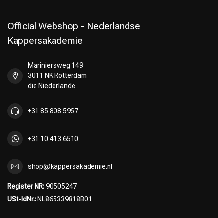
Official Webshop - Nederlandse
Kappersakademie
Mariniersweg 149
3011 NK Rotterdam
die Niederlande
+31 85 808 5957
+31 10 413 6510
shop@kappersakademie.nl
Register NR:
90505247
USt-IdNr.:
NL865339818B01