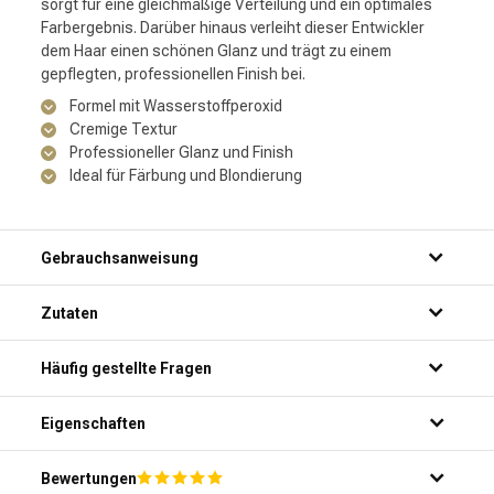
sorgt für eine gleichmäßige Verteilung und ein optimales
Farbergebnis. Darüber hinaus verleiht dieser Entwickler
dem Haar einen schönen Glanz und trägt zu einem
gepflegten, professionellen Finish bei.
Formel mit Wasserstoffperoxid
Cremige Textur
Professioneller Glanz und Finish
Ideal für Färbung und Blondierung
Gebrauchsanweisung
Zutaten
Häufig gestellte Fragen
Wofür ist die L'Oréal Professionnel Oxydation 12,5 Vol
Eigenschaften
geeignet?
Welche Vorteile hat die romige Textur der L'Oréal
Bewertungen
Die L'Oréal Professionnel Oxydation 12,5 Vol ist ein Entwickler für
Professionnel Oxydation?