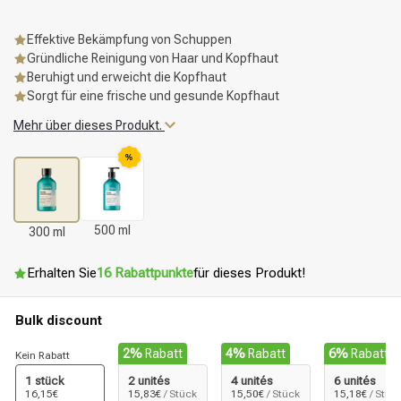
Effektive Bekämpfung von Schuppen
Gründliche Reinigung von Haar und Kopfhaut
Beruhigt und erweicht die Kopfhaut
Sorgt für eine frische und gesunde Kopfhaut
Mehr über dieses Produkt.
%
500 ml
300 ml
Erhalten Sie
16 Rabattpunkte
für dieses Produkt!
Bulk discount
2%
Rabatt
4%
Rabatt
6%
Rabatt
Kein Rabatt
1 stück
2 unités
4 unités
6 unités
16,15€
15,83€
/ Stück
15,50€
/ Stück
15,18€
/ Stüc