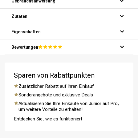
Schritt 1: Mach dein Haar gründlich unter der Dusche nass.
Zutaten
Schritt 2: Trage eine kleine Menge Shampoo auf deine
Handflächen auf.
Schritt 3: Massiere das Shampoo sanft in deine Kopfhaut
Eigenschaften
und Haare ein, bis es gut schäumt.
Schritt 4: Spüle das Shampoo gründlich mit warmem
Bewertungen
Wasser aus.
Schritt 5: Wiederhole bei Bedarf für optimale Ergebnisse.
Umformung
CombiDeals
Sparen von Rabattpunkten
Zusätzlicher Rabatt auf Ihren Einkauf
Sonderangebote und exklusive Deals
Aktualisieren Sie Ihre Einkäufe von Junior auf Pro,
um weitere Vorteile zu erhalten!
Entdecken Sie, wie es funktioniert