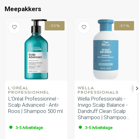
Meepakkers
-55%
-51%
L'ORÉAL 
WELLA 
PROFESSIONNEL
PROFESSIONALS
L’Oréal Professionnel -
Wella Professionals -
Scalp Advanced - Anti-
Invigo Scalp Balance -
Roos | Shampoo 500 ml
Dandruff Clean Scalp
Shampoo | Shampoo
300ml
3-5 Arbeitstage
3-5 Arbeitstage
16.60 €
9.75 €
37.00 €
19.90 €