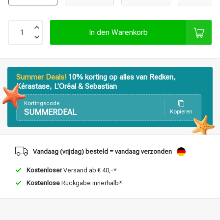
In den Warenkorb
Stylingprodukte
Haarfärbung
Summer Deals!
10% korting op alles van Redken,
Kérastase, L’Oréal & Sebastian
Kortingscode
SUMMERDEAL
Kopieren
Vandaag (vrijdag) besteld = vandaag verzonden
Kostenloser
Versand ab € 40,-*
Kostenlose
Rückgabe innerhalb*