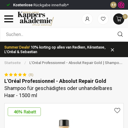
Kostenlose
Rückgabe innerhalb*
Vor 23:59 
8.9
0
Nach welcher Kategorie suchst du?
Summer Deals!
10% korting op alles van Redken, Kérastase,
L’Oréal & Sebastian
Startseite
/
L'Oréal Professionnel - Absolut Repair Gold | Shampoo
für geschädigtes oder unhandelbares Haar - 1500 ml
(8)
L'Oréal Professionnel - Absolut Repair Gold
Shampoo für geschädigtes oder unhandelbares
Marken
Haarpflege
Haar - 1500 ml
46
% Rabatt