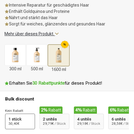
Intensive Reparatur für geschädigtes Haar
Enthält Goldquinoa und Proteine
Nährt und stärkt das Haar
Sorgt für weiches, glänzendes und gesundes Haar
Mehr über dieses Produkt.
%
300 ml
500 ml
1600 ml
Erhalten Sie
30 Rabattpunkte
für dieses Produkt!
Bulk discount
2%
Rabatt
4%
Rabatt
6%
Rabatt
Kein Rabatt
1 stück
2 unités
4 unités
6 unités
30,40€
29,79€
/ Stück
29,18€
/ Stück
28,58€
/ Stüc