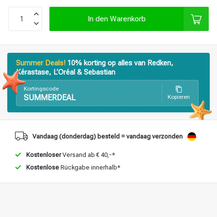
Stylingprodukte
Haarfärbung
In den Warenkorb
Summer Deals!
10% korting op alles van Redken,
Kérastase, L’Oréal & Sebastian
Kortingscode
SUMMERDEAL
Kopieren
Vandaag (donderdag) besteld = vandaag verzonden
Kostenloser
Versand ab € 40,-*
Kostenlose
Rückgabe innerhalb*