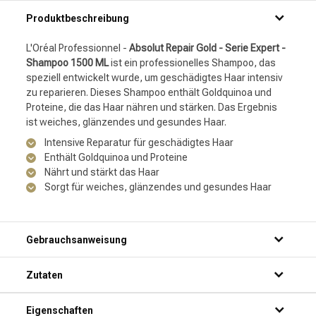
Produktbeschreibung
L'Oréal Professionnel -
Absolut Repair Gold - Serie Expert -
Shampoo 1500 ML
ist ein professionelles Shampoo, das
speziell entwickelt wurde, um geschädigtes Haar intensiv
zu reparieren. Dieses Shampoo enthält Goldquinoa und
Proteine, die das Haar nähren und stärken. Das Ergebnis
ist weiches, glänzendes und gesundes Haar.
Intensive Reparatur für geschädigtes Haar
Enthält Goldquinoa und Proteine
Nährt und stärkt das Haar
Sorgt für weiches, glänzendes und gesundes Haar
Gebrauchsanweisung
Schritt 1: Mach dein Haar gründlich unter der Dusche nass.
Zutaten
Schritt 2: Trage eine kleine Menge des Produkts auf deine
Handflächen auf.
Schritt 3: Massiere das Shampoo sanft in dein Haar und
Eigenschaften