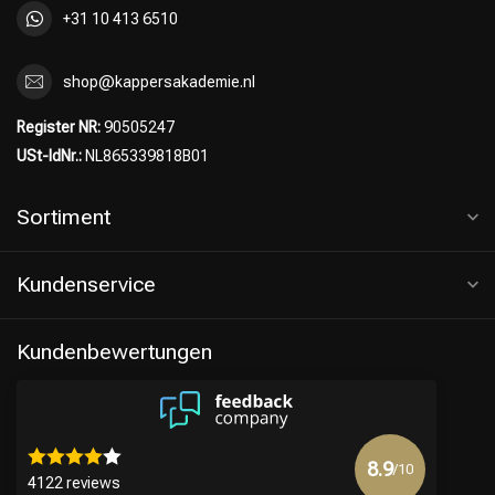
+31 10 413 6510
shop@kappersakademie.nl
Register NR:
90505247
USt-IdNr.:
NL865339818B01
Sortiment
Kundenservice
Kundenbewertungen
8.9
/10
4122 reviews