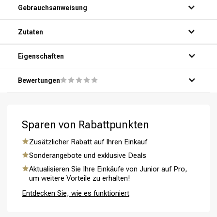
Gebrauchsanweisung
Schritt 1: Mach dein Haar gründlich unter der Dusche nass.
Zutaten
Schritt 2: Trage eine kleine Menge Shampoo auf deine
Handflächen auf.
Schritt 3: Massiere das Shampoo sanft in dein Haar und
Eigenschaften
deine Kopfhaut ein.
Schritt 4: Spüle das Shampoo gründlich mit warmem
Bewertungen
Wasser aus.
Schritt 5: Wiederhole bei Bedarf für optimale Ergebnisse.
Umformung
CombiDeals
Sparen von Rabattpunkten
Zusätzlicher Rabatt auf Ihren Einkauf
Sonderangebote und exklusive Deals
Aktualisieren Sie Ihre Einkäufe von Junior auf Pro,
um weitere Vorteile zu erhalten!
Entdecken Sie, wie es funktioniert