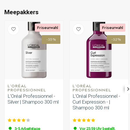
Meepakkers
Friseurwahl
Friseurwahl
-35%
-32%
L'ORÉAL 
L'ORÉAL 
PROFESSIONNEL
PROFESSIONNEL
L’Oréal Professionnel -
L’Oréal Professionnel -
Silver | Shampoo 300 ml
Curl Expression - |
Shampoo 300 ml
3-5 Arbeitstage
Vor 23:59 Uhr bestellt,