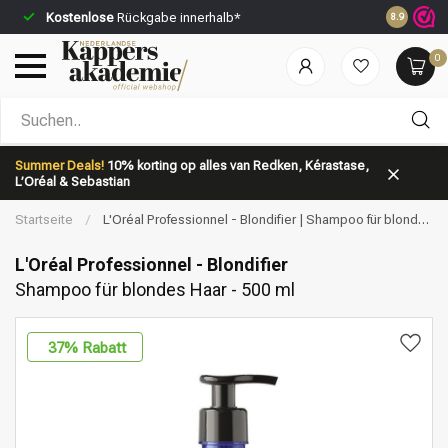
Kostenlose
Rückgabe innerhalb*
Vor 23:59 
8.9
0
Nach welcher Kategorie suchst du?
Summer Deals!
10% korting op alles van Redken, Kérastase,
L’Oréal & Sebastian
Startseite
/
L'Oréal Professionnel - Blondifier | Shampoo für blondes
Haar - 500 ml
L'Oréal Professionnel - Blondifier
Shampoo für blondes Haar - 500 ml
Marken
Haarpflege
37
% Rabatt