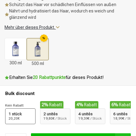
Schützt das Haar vor schädlichen Einflüssen von außen
Nährt und hydratisiert das Haar, wodurch es weich und
glänzend wird
Mehr über dieses Produkt.
%
300 ml
500 ml
Erhalten Sie
20 Rabattpunkte
für dieses Produkt!
Bulk discount
2%
Rabatt
4%
Rabatt
6%
Rabatt
Kein Rabatt
1 stück
2 unités
4 unités
6 unités
20,20€
19,80€
/ Stück
19,39€
/ Stück
18,99€
/ Stüc