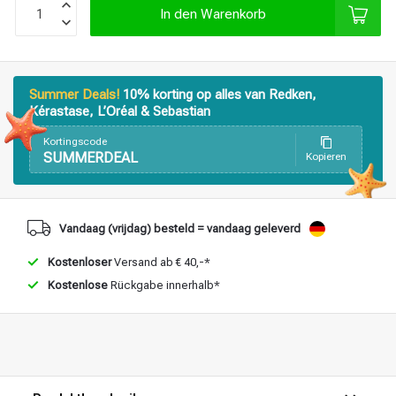
In den Warenkorb
Stylingprodukte
Haarfärbung
Summer Deals!
10% korting op alles van Redken,
Kérastase, L’Oréal & Sebastian
Kortingscode
SUMMERDEAL
Kopieren
Vandaag (vrijdag) besteld = vandaag geleverd
Kostenloser
Versand ab € 40,-*
Kostenlose
Rückgabe innerhalb*