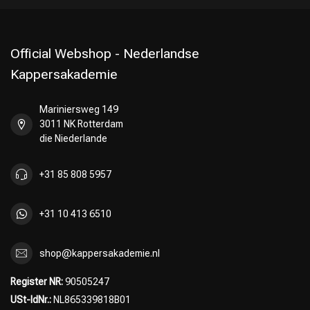
Official Webshop - Nederlandse
Kappersakademie
Mariniersweg 149
3011 NK Rotterdam
die Niederlande
+31 85 808 5957
+31 10 413 6510
shop@kappersakademie.nl
Register NR:
90505247
USt-IdNr.:
NL865339818B01