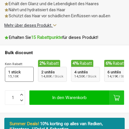
Erhält den Glanz und die Lebendigkeit des Haares
Nährt und hydratisiert das Haar
Schützt das Haar vor schädlichen Einflüssen von außen
Mehr über dieses Produkt.
Erhalten Sie
15 Rabattpunkte
für dieses Produkt!
Bulk discount
2%
Rabatt
4%
Rabatt
6%
Rabatt
Kein Rabatt
1 stück
2 unités
4 unités
6 unités
15,10€
14,80€
/ Stück
14,50€
/ Stück
14,19€
/ Stüc
In den Warenkorb
Summer Deals!
10% korting op alles van Redken,