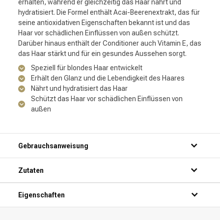
erhalten, während er gleichzeitig das Haar nährt und
hydratisiert. Die Formel enthält Acai-Beerenextrakt, das für
seine antioxidativen Eigenschaften bekannt ist und das
Haar vor schädlichen Einflüssen von außen schützt.
Darüber hinaus enthält der Conditioner auch Vitamin E, das
das Haar stärkt und für ein gesundes Aussehen sorgt.
Speziell für blondes Haar entwickelt
Erhält den Glanz und die Lebendigkeit des Haares
Nährt und hydratisiert das Haar
Schützt das Haar vor schädlichen Einflüssen von
außen
Gebrauchsanweisung
Schritt 1: Mach dein Haar unter der Dusche nass.
Zutaten
Schritt 2: Trage eine kleine Menge des Produkts auf deine
Hände auf.
Schritt 3: Verteile das Produkt gleichmäßig über dein Haar,
Eigenschaften
von den Wurzeln bis zu den Spitzen.
Schritt 4: Lasse das Produkt einige Minuten einwirken.