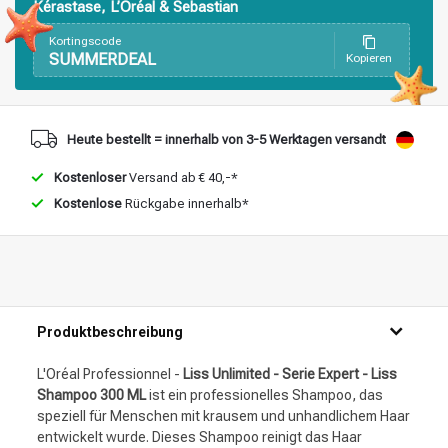
Kérastase, L’Oréal & Sebastian
Stylingprodukte
Haarfärbung
Kortingscode
SUMMERDEAL
Kopieren
Heute bestellt = innerhalb von 3-5 Werktagen versandt
Kostenloser
Versand ab € 40,-*
Kostenlose
Rückgabe innerhalb*
Produktbeschreibung
L'Oréal Professionnel -
Liss Unlimited - Serie Expert - Liss
Shampoo 300 ML
ist ein professionelles Shampoo, das
speziell für Menschen mit krausem und unhandlichem Haar
entwickelt wurde. Dieses Shampoo reinigt das Haar