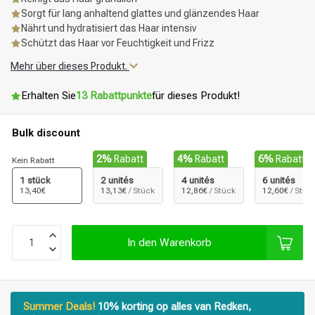
Sorgt für lang anhaltend glattes und glänzendes Haar
Nährt und hydratisiert das Haar intensiv
Schützt das Haar vor Feuchtigkeit und Frizz
Mehr über dieses Produkt.
Erhalten Sie
13 Rabattpunkte
für dieses Produkt!
Bulk discount
2%
Rabatt
4%
Rabatt
6%
Rabatt
Kein Rabatt
1 stück
2 unités
4 unités
6 unités
13,40€
13,13€
/ Stück
12,86€
/ Stück
12,60€
/ Stüc
In den Warenkorb
Summer Deals!
10% korting op alles van Redken,