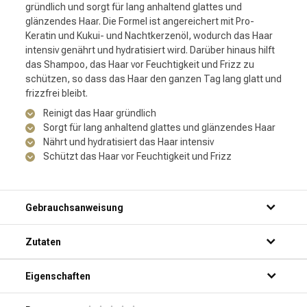
gründlich und sorgt für lang anhaltend glattes und
glänzendes Haar. Die Formel ist angereichert mit Pro-
Keratin und Kukui- und Nachtkerzenöl, wodurch das Haar
intensiv genährt und hydratisiert wird. Darüber hinaus hilft
das Shampoo, das Haar vor Feuchtigkeit und Frizz zu
schützen, so dass das Haar den ganzen Tag lang glatt und
frizzfrei bleibt.
Reinigt das Haar gründlich
Sorgt für lang anhaltend glattes und glänzendes Haar
Nährt und hydratisiert das Haar intensiv
Schützt das Haar vor Feuchtigkeit und Frizz
Gebrauchsanweisung
Schritt 1: Mach dein Haar gründlich unter der Dusche nass.
Zutaten
Schritt 2: Trage eine kleine Menge Shampoo auf deine
Handflächen auf.
Schritt 3: Massiere das Shampoo sanft in dein Haar und
Eigenschaften
deine Kopfhaut ein.
Schritt 4: Spüle das Shampoo gründlich mit warmem