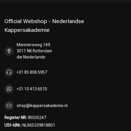
Official Webshop - Nederlandse
Kappersakademie
Mariniersweg 149
3011 NK Rotterdam
die Niederlande
+31 85 808 5957
+31 10 413 6510
shop@kappersakademie.nl
Register NR:
90505247
USt-IdNr.:
NL865339818B01