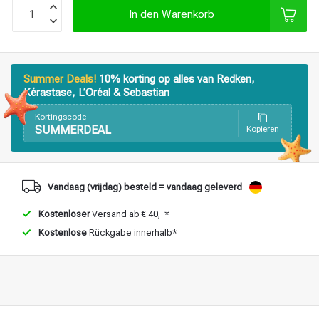
In den Warenkorb
Stylingprodukte
Haarfärbung
Summer Deals!
10% korting op alles van Redken,
Kérastase, L’Oréal & Sebastian
Kortingscode
SUMMERDEAL
Kopieren
Vandaag (vrijdag) besteld = vandaag geleverd
Kostenloser
Versand ab € 40,-*
Kostenlose
Rückgabe innerhalb*