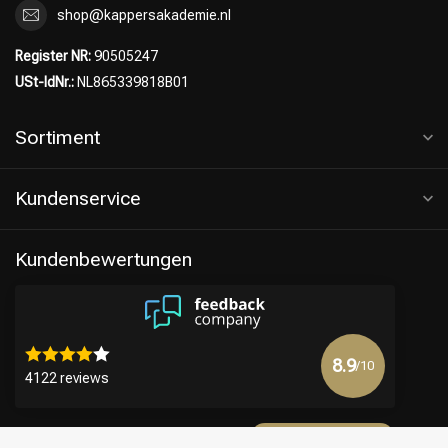
shop@kappersakademie.nl
Register NR:
90505247
USt-IdNr.:
NL865339818B01
Sortiment
Kundenservice
Kundenbewertungen
8.9
/10
4122 reviews
Mehr anzeigen