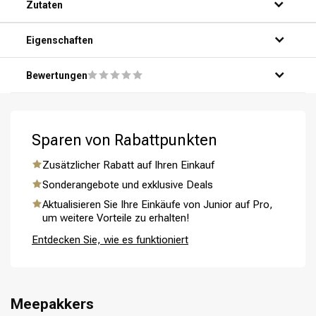
Zutaten
Schritt 2: Trage eine großzügige Menge des Produkts auf
deine Hände auf.
Schritt 3: Verteile das Produkt gleichmäßig über dein Haar,
Eigenschaften
von den Wurzeln bis zu den Spitzen.
Schritt 4: Lasse das Produkt 3-5 Minuten einwirken, um
Bewertungen
optimale Ergebnisse zu erzielen.
Schritt 5: Spüle dein Haar gründlich mit warmem Wasser
aus und genieße das weiche und gesunde Ergebnis.
Sparen von Rabattpunkten
Umformung
CombiDeals
Zusätzlicher Rabatt auf Ihren Einkauf
Sonderangebote und exklusive Deals
Aktualisieren Sie Ihre Einkäufe von Junior auf Pro,
um weitere Vorteile zu erhalten!
Entdecken Sie, wie es funktioniert
Meepakkers