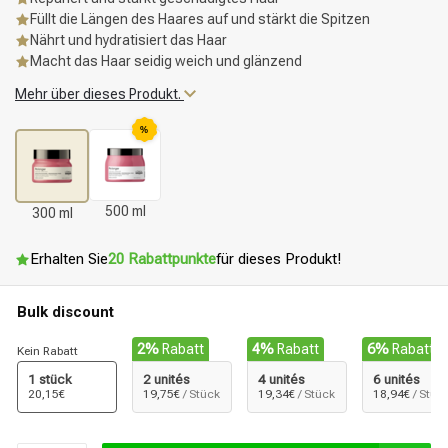
Füllt die Längen des Haares auf und stärkt die Spitzen
Nährt und hydratisiert das Haar
Macht das Haar seidig weich und glänzend
Mehr über dieses Produkt.
%
500 ml
300 ml
Erhalten Sie
20 Rabattpunkte
für dieses Produkt!
Bulk discount
2%
Rabatt
4%
Rabatt
6%
Rabatt
Kein Rabatt
1 stück
2 unités
4 unités
6 unités
20,15€
19,75€
/ Stück
19,34€
/ Stück
18,94€
/ Stüc