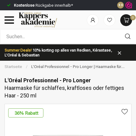
Kostenlose
Rückgabe innerhalb*
Vor 23:59 
8.9
0
Nach welcher Kategorie suchst du?
Summer Deals!
10% korting op alles van Redken, Kérastase,
L’Oréal & Sebastian
Startseite
/
L'Oréal Professionnel - Pro Longer | Haarmaske für
schlaffes, kraftloses oder fettiges Haar - 250 ml
L'Oréal Professionnel - Pro Longer
Haarmaske für schlaffes, kraftloses oder fettiges
Haar - 250 ml
Marken
Haarpflege
36
% Rabatt