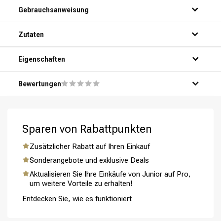
Gebrauchsanweisung
Schritt 1: Mach dein Haar gründlich unter der Dusche nass.
Zutaten
Schritt 2: Drücke eine kleine Menge Shampoo in deine
Handfläche.
Schritt 3: Massiere das Shampoo sanft in dein Haar und
Eigenschaften
auf deine Kopfhaut.
Schritt 4: Spüle das Shampoo gründlich mit warmem
Bewertungen
Wasser aus.
Schritt 5: Wiederhole bei Bedarf für optimale Ergebnisse.
Umformung
CombiDeals
Sparen von Rabattpunkten
Zusätzlicher Rabatt auf Ihren Einkauf
Sonderangebote und exklusive Deals
Aktualisieren Sie Ihre Einkäufe von Junior auf Pro,
um weitere Vorteile zu erhalten!
Entdecken Sie, wie es funktioniert