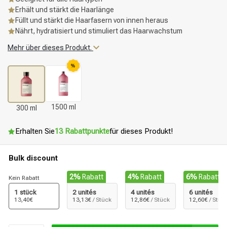
Erhält und stärkt die Haarlänge
Füllt und stärkt die Haarfasern von innen heraus
Nährt, hydratisiert und stimuliert das Haarwachstum
Mehr über dieses Produkt.
%
1500 ml
300 ml
Erhalten Sie
13 Rabattpunkte
für dieses Produkt!
Bulk discount
2%
Rabatt
4%
Rabatt
6%
Rabatt
Kein Rabatt
1 stück
2 unités
4 unités
6 unités
13,40€
13,13€
/ Stück
12,86€
/ Stück
12,60€
/ Stüc