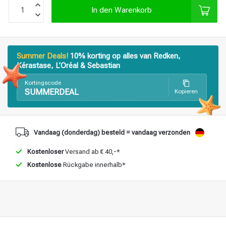
In den Warenkorb
Stylingprodukte
Haarfärbung
Summer Deals!
10% korting op alles van Redken,
Kérastase, L’Oréal & Sebastian
Kortingscode
SUMMERDEAL
Kopieren
Vandaag (donderdag) besteld = vandaag verzonden
Kostenloser
Versand ab € 40,-*
Kostenlose
Rückgabe innerhalb*