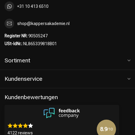
+31 10 413 6510
shop@kappersakademie.nl
Register NR:
90505247
USt-IdNr.:
NL865339818B01
Sortiment
Kundenservice
Kundenbewertungen
8.9
/10
4122 reviews