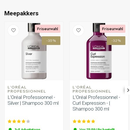
Meepakkers
Friseurwahl
Friseurwahl
-35%
-32%
L'ORÉAL 
L'ORÉAL 
PROFESSIONNEL
PROFESSIONNEL
L’Oréal Professionnel -
L’Oréal Professionnel -
Silver | Shampoo 300 ml
Curl Expression - |
Shampoo 300 ml
3-5 Arbeitstage
Vor 23:59 Uhr bestellt,