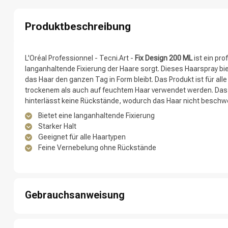
Nach welcher K
Produktbeschreibung
L'Oréal Professionnel - Tecni.Art -
Fix Design 200 ML
ist ein pro
langanhaltende Fixierung der Haare sorgt. Dieses Haarspray bie
das Haar den ganzen Tag in Form bleibt. Das Produkt ist für al
trockenem als auch auf feuchtem Haar verwendet werden. Das 
hinterlässt keine Rückstände, wodurch das Haar nicht beschwe
Bietet eine langanhaltende Fixierung
Starker Halt
Geeignet für alle Haartypen
Feine Vernebelung ohne Rückstände
Marken
Gebrauchsanweisung
Schritt 1: Tragen Sie eine kleine Menge des Produkts auf hand