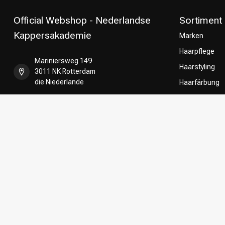
Official Webshop - Nederlandse
Sortiment
Kappersakademie
Marken
Haarpflege
Mariniersweg 149
Haarstyling
3011 NK Rotterdam
die Niederlande
Haarfärbung
Umformung
+31 85 808 5957
CombiDeals
Friseurwahl
+31 10 413 6510
shop@kappersakademie.nl
Register NR:
90505247
USt-IdNr.:
NL865339818B01