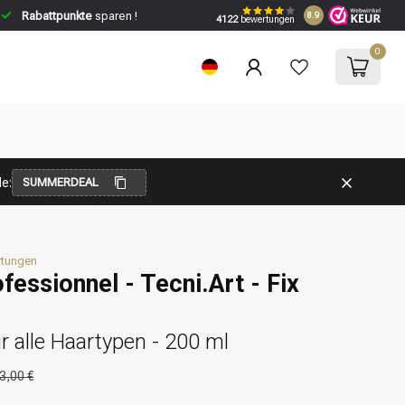
Rabattpunkte
sparen !
8.9
4122
bewertungen
0
e:
SUMMERDEAL
rtungen
ofessionnel - Tecni.Art - Fix
r alle Haartypen - 200 ml
3,00 €