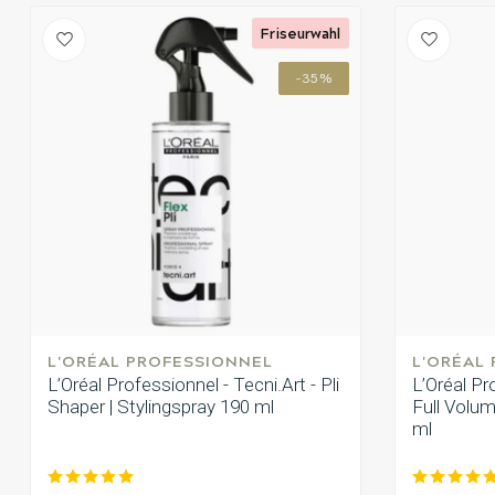
Friseurwahl
-35%
L'ORÉAL PROFESSIONNEL
L'ORÉAL
L’Oréal Professionnel - Tecni.Art - Pli
L’Oréal Pr
Shaper | Stylingspray 190 ml
Full Volu
ml