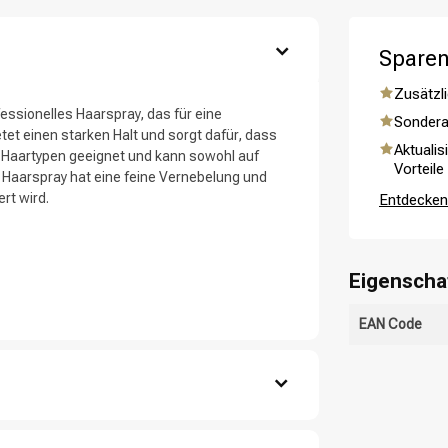
ategorie suchst du?
Sparen
Zusätzli
fessionelles Haarspray, das für eine
Sondera
tet einen starken Halt und sorgt dafür, dass
Aktualis
le Haartypen geeignet und kann sowohl auf
Vorteile
Haarspray hat eine feine Vernebelung und
rt wird.
Entdecken 
Eigenscha
Haarpflege
Stylingprodukte
EAN Code
tuchtrockenes Haar auf.