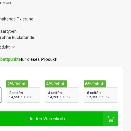
l. MwSt.
haltende Fixierung
Haartypen
g ohne Rückstände
odukt.
battpunkte
für dieses Produkt!
2%
Rabatt
4%
Rabatt
6%
Rabatt
2 unités
4 unités
6 unités
14,55€
/ Stück
14,26€
/ Stück
13,96€
/ Stück
In den Warenkorb