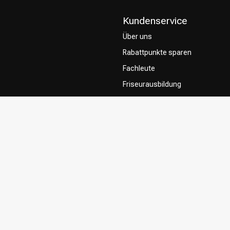
Kundenservice
Über uns
Rabattpunkte sparen
Fachleute
Friseurausbildung
Contact & FAQ
Lieferung
Rückgabe
Zahlungsmethoden
Allgemeine Geschäftsbedingung
Privacy Policy
Beschwerdesystem
Influencers / affiliates
Zustimmung zur Nutzung Ihrer In