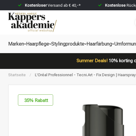
Kostenloser
Versand ab € 40,-*
Kostenlose
Rückg
Marken
Haarpflege
Stylingprodukte
Haarfärbung
Umformun
Summer Deals!
10% korting o
Startseite
/
L'Oréal Professionnel - Tecni.Art - Fix Design | Haarspray
35
% Rabatt