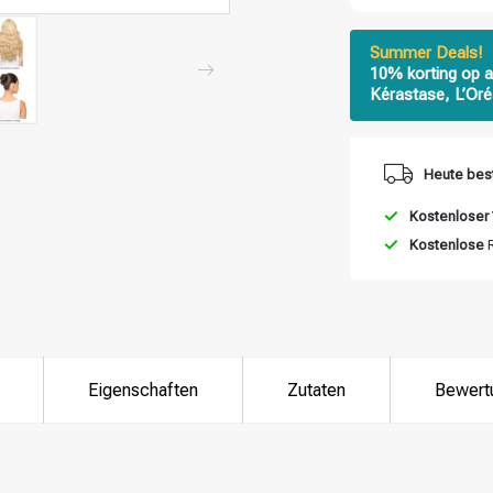
Summer Deals!
10% korting op a
Kérastase, L’Oré
Heute best
Kostenloser
Kostenlose
R
Eigenschaften
Zutaten
Bewert