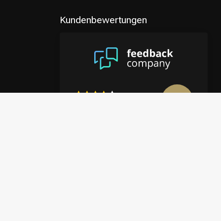
Kundenbewertungen
8.9
/10
4122 reviews
Mehr anzeigen
en
halte