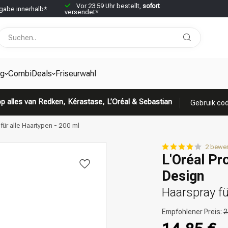
Vor 23:59 Uhr bestellt,
sofort
abe innerhalb*
versendet*
g
CombiDeals
Friseurwahl
p alles van Redken, Kérastase, L’Oréal & Sebastian
Gebruik cod
 für alle Haartypen - 200 ml
2 bewe
L'Oréal Pr
Design
Haarspray fü
Empfohlener Preis:
2