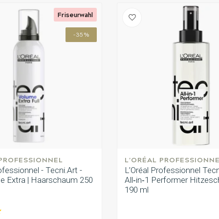
Friseurwahl
-35%
 PROFESSIONNEL
L'ORÉAL PROFESSIONN
ofessionnel - Tecni.Art -
L’Oréal Professionnel Tecn
me Extra | Haarschaum 250
All‑in‑1 Performer Hitzes
190 ml