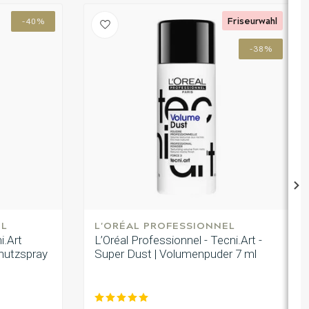
Friseurwahl
-40%
-38%
EL
L'ORÉAL PROFESSIONNEL
i.Art
L’Oréal Professionnel - Tecni.Art -
chutzspray
Super Dust | Volumenpuder 7 ml