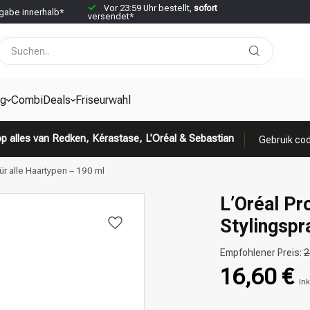
Vor 23:59 Uhr bestellt,
sofort
abe innerhalb*
versendet*
g
CombiDeals
Friseurwahl
p alles van Redken, Kérastase, L’Oréal & Sebastian
Gebruik cod
ür alle Haartypen – 190 ml
L’Oréal Pr
Stylingspr
Empfohlener Preis:
2
16,60 €
Ink