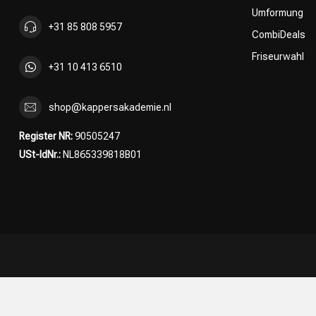
Umformung
+31 85 808 5957
CombiDeals
Friseurwahl
+31 10 413 6510
shop@kappersakademie.nl
Register NR:
90505247
USt-IdNr.:
NL865339818B01