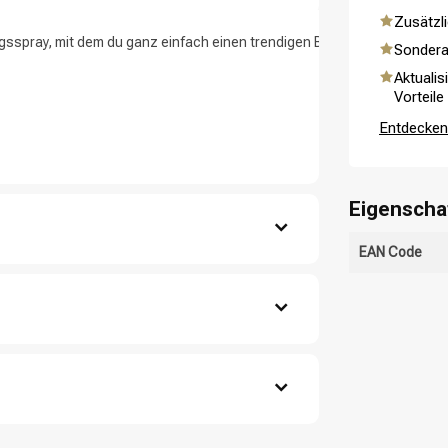
Zusätzli
sspray, mit dem du ganz einfach einen trendigen Beach‑Look kreierst. Di
Sondera
Aktualis
Vorteile
Entdecken 
ategorie suchst du?
Eigenscha
EAN Code
mäßig über die Längen.
ür mehr Volumen verwenden.
 Fingern oder einem Stylingtool stylen.
e Copolymer - Aqua / Water - Propylene Glycol -
m Chloride - Octyldodecanol - Ethylhexyl
 Linalool - Parfum / Fragrance. C39184/1.