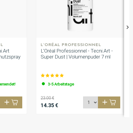
EL
L'ORÉAL PROFESSIONNEL
i.Art
L’Oréal Professionnel - Tecni.Art -
chutzspray
Super Dust | Volumenpuder 7 ml
versendet!
3-5 Arbeitstage
23.00 €
14.35 €