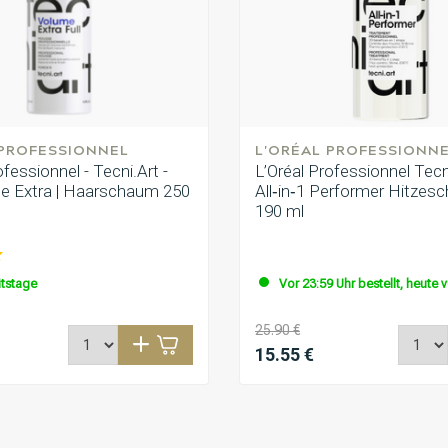
 PROFESSIONNEL
L'ORÉAL PROFESSIONN
ofessionnel - Tecni.Art -
L’Oréal Professionnel Tecn
me Extra | Haarschaum 250
All‑in‑1 Performer Hitzes
190 ml
itstage
Vor 23:59 Uhr bestellt, heute 
25.90 €
15.55 €