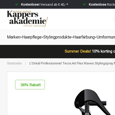
Kostenloser
Versand ab € 40,-*
Kostenlose
Rückg
Marken
Haarpflege
Stylingprodukte
Haarfärbung
Umformun
Summer Deals!
10% korting o
Startseite
/
L’Oréal Professionnel Tecni.Art Flex Waves Stylingspray f
36
% Rabatt