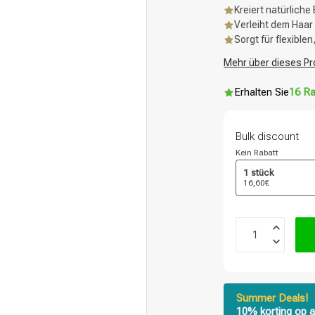
Kreiert natürlich
Verleiht dem Haar
Sorgt für flexible
Mehr über dieses Pr
Erhalten Sie
16 Ra
Bulk discount
Kein Rabatt
1 stück
16,60€
Summer Deals!
10% korting op a