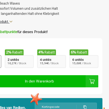
e Beach Waves
 sofort Volumen und zusätzlichen Halt
n, langanhaltenden Halt ohne Klebrigkeit
odukt.
battpunkte
für dieses Produkt!
2%
Rabatt
4%
Rabatt
6%
Rabatt
2 unités
4 unités
6 unités
16,27€
/ Stück
15,94€
/ Stück
15,60€
/ Stück
In den Warenkorb
Kortingscode
lles van Redken,