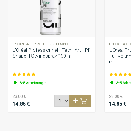
L'ORÉAL PROFESSIONNEL
L'ORÉAL
L’Oréal Professionnel - Tecni.Art - Pli
L’Oréal Pr
Shaper | Stylingspray 190 ml
Full Volu
ml
3-5 Arbeitstage
3-5 Arbe
23.00 €
23.00 €
14.85 €
14.85 €