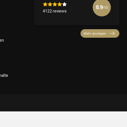
8.9
/10
4122 reviews
Mehr anzeigen
en
halte