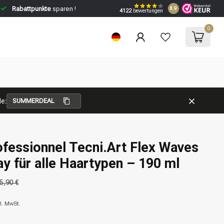
Rabattpunkte
sparen !
8.9
4122
bewertungen
0
e:
SUMMERDEAL
ofessionnel Tecni.Art Flex Waves
ay für alle Haartypen – 190 ml
5,90 €
l. MwSt.