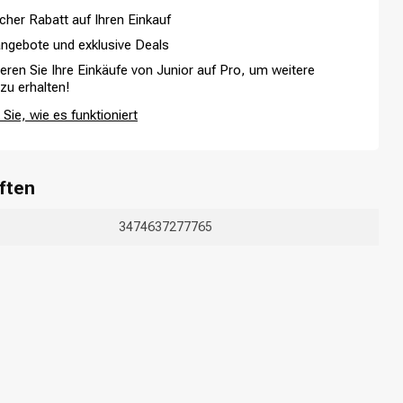
cher Rabatt auf Ihren Einkauf
e Formel mit Meersalz sorgt sofort für mehr Textur, Volumen und Griffi
ngebote und exklusive Deals
ieren Sie Ihre Einkäufe von Junior auf Pro, um weitere
 zu erhalten!
Sie, wie es funktioniert
ften
3474637277765