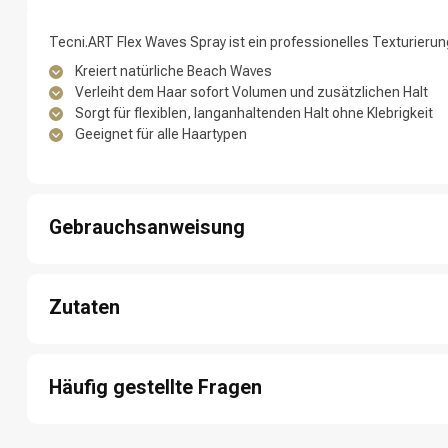
Tecni.ART Flex Waves Spray ist ein professionelles Texturierung
Kreiert natürliche Beach Waves
Verleiht dem Haar sofort Volumen und zusätzlichen Halt
Sorgt für flexiblen, langanhaltenden Halt ohne Klebrigkeit
Geeignet für alle Haartypen
Nach welcher K
Gebrauchsanweisung
1: Auf handtuchtrockenes oder trockenes Haar sprühen, gleich
2: Das Haar sanft mit den Händen kneten.
Zutaten
3: Das Haar an der Luft trocknen lassen oder einen Diffusor f
4: Für mehr Definition: auf trockenes Haar auftragen und mit den
Alcohol Denat. - Glycerin - VA / Crotonates / Vinyl Neodecanoat
Aminomethyl Propanol - Hexyl Cinnamal - Benzyl Alcohol - Sodiu
Häufig gestellte Fragen
Methoxycinnamate - Benzyl Salicylate - Coumarin - Citronellol -