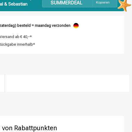
SUMMERDEAL
Kopieren
al & Sebastian
zaterdag) besteld = maandag verzonden
Versand ab € 40,-*
ückgabe innerhalb*
 von Rabattpunkten