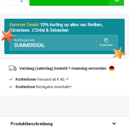
Stylingprodukte
Haarfärbung
Summer Deals!
10% korting op alles van Redken,
Kérastase, L’Oréal & Sebastian
Kortingscode
SUMMERDEAL
Kopieren
Vandaag (zaterdag) besteld = maandag verzonden
Kostenloser
Versand ab € 40,-*
Kostenlose
Rückgabe innerhalb*
Produktbeschreibung