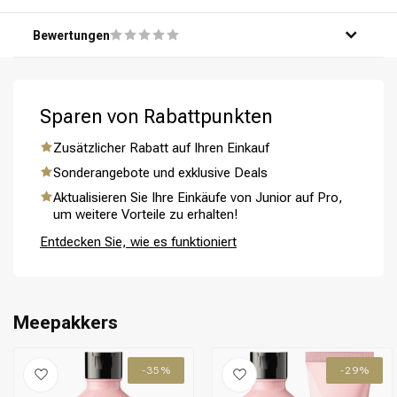
Schritt 3: Lassen Sie das Produkt 3-5 Minuten einwirken,
um optimale Ergebnisse zu erzielen.
Bewertungen
Schritt 4: Spülen Sie das Haar gründlich mit warmem
Wasser aus.
Schritt 5: Stylen Sie Ihr Haar und genießen Sie die
strahlende, gefärbte Haarpracht!
Sparen von Rabattpunkten
Zusätzlicher Rabatt auf Ihren Einkauf
Umformung
CombiDeals
Sonderangebote und exklusive Deals
Aktualisieren Sie Ihre Einkäufe von Junior auf Pro,
um weitere Vorteile zu erhalten!
Entdecken Sie, wie es funktioniert
Meepakkers
-35%
-29%