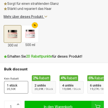
Sorgt für einen strahlenden Glanz
Stärkt und repariert das Haar
Mehr über dieses Produkt.
%
500 ml
300 ml
Erhalten Sie
20 Rabattpunkte
für dieses Produkt!
Bulk discount
2%
Rabatt
4%
Rabatt
6%
Rabatt
Kein Rabatt
1 stück
2 unités
4 unités
6 unités
20,50€
20,09€
/ Stück
19,68€
/ Stück
19,27€
/ Stüc
In den Warenkorb