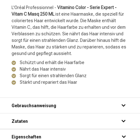
L'Oréal Professionnel -
Vitamino Color - Serie Expert -
Vitam C Masq 250 ML
ist eine Haarmaske, die speziell für
coloriertes Haar entwickelt wurde. Die Maske enthält
Vitamin C, das hilft, die Haarfarbe zu erhalten und vor dem
Verblassen zu schützen. Sie nährt das Haar intensiv und
sorgt für einen strahlenden Glanz. Darüber hinaus hilft die
Maske, das Haar zu stärken und zu reparieren, sodass es
gesund und gepflegt aussieht.
Schützt und erhält die Haarfarbe
Nährt das Haar intensiv
Sorgt für einen strahlenden Glanz
Stärkt und repariert das Haar
Gebrauchsanweisung
Schritt 1: Tragen Sie eine großzügige Menge des Produkts
Zutaten
auf sauberes, feuchtes Haar auf.
Schritt 2: Massieren Sie das Produkt sanft in das Haar ein,
von den Wurzeln bis zu den Spitzen.
Eigenschaften