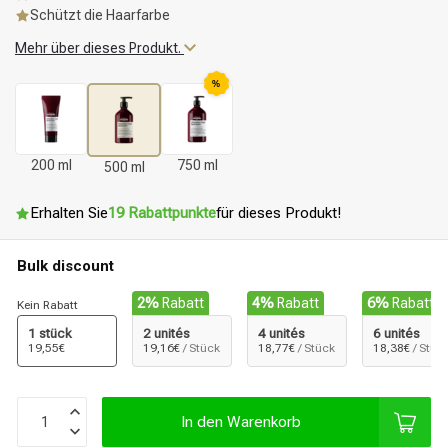
Schützt die Haarfarbe
Mehr über dieses Produkt.
%
200 ml
750 ml
500 ml
Erhalten Sie
19 Rabattpunkte
für dieses Produkt!
Bulk discount
2%
Rabatt
4%
Rabatt
6%
Rabatt
Kein Rabatt
1 stück
2 unités
4 unités
6 unités
19,55€
19,16€
/ Stück
18,77€
/ Stück
18,38€
/ Stüc
In den Warenkorb
Stylingprodukte
Haarfärbung