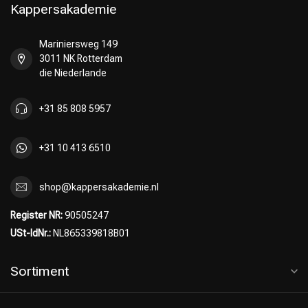
Kappersakademie
Mariniersweg 149
3011 NK Rotterdam
die Niederlande
+31 85 808 5957
+31 10 413 6510
shop@kappersakademie.nl
Register NR:
90505247
USt-IdNr.:
NL865339818B01
Sortiment