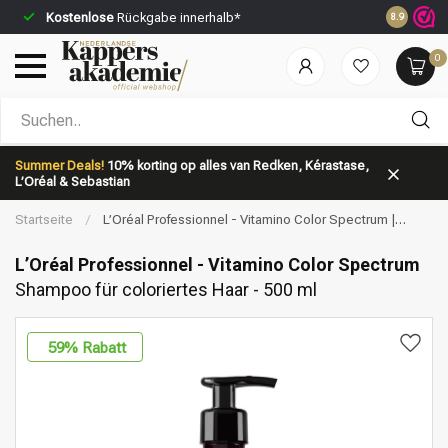
Kostenlose
Rückgabe innerhalb*
Vor 23:59 
8.9
0
Nach welcher Kategorie suchst du?
Summer Deals!
10% korting op alles van Redken, Kérastase,
L’Oréal & Sebastian
Startseite
/
L’Oréal Professionnel - Vitamino Color Spectrum |
Shampoo für coloriertes Haar - 500 ml
L’Oréal Professionnel - Vitamino Color Spectrum
Shampoo für coloriertes Haar - 500 ml
Marken
Haarpflege
59
% Rabatt