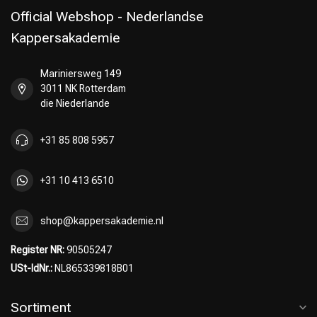
Official Webshop - Nederlandse
Kappersakademie
Mariniersweg 149
3011 NK Rotterdam
die Niederlande
+31 85 808 5957
+31 10 413 6510
shop@kappersakademie.nl
Register NR:
90505247
USt-IdNr.:
NL865339818B01
Sortiment