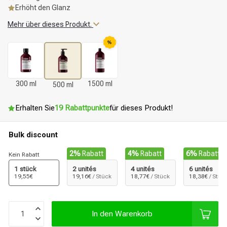
Erhöht den Glanz
Mehr über dieses Produkt.
%
300 ml
1500 ml
500 ml
Erhalten Sie
19 Rabattpunkte
für dieses Produkt!
Bulk discount
2%
Rabatt
4%
Rabatt
6%
Rabatt
Kein Rabatt
1 stück
2 unités
4 unités
6 unités
19,55€
19,16€
/ Stück
18,77€
/ Stück
18,38€
/ Stüc
In den Warenkorb
Stylingprodukte
Haarfärbung