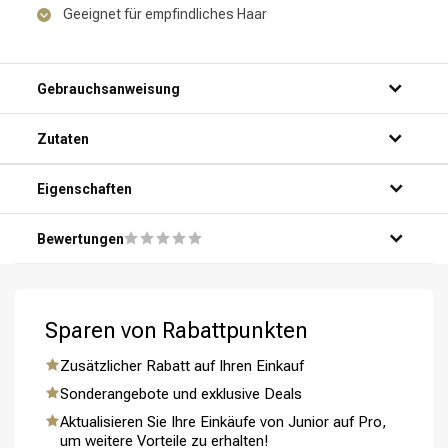
Geeignet für empfindliches Haar
Gebrauchsanweisung
Schritt 1: Waschen Sie das Haar mit einem Shampoo für
Zutaten
empfindliches Haar.
Schritt 2: Tragen Sie einen Conditioner für empfindliches
Haar auf.
Eigenschaften
Schritt 3: Tragen Sie eine pflegende Creme für
empfindliches Haar auf.
Bewertungen
Schritt 4: Teilen Sie das Haar in kleine Abschnitte auf.
Schritt 5: Föhnen Sie das Haar mit einem Diffusor.
Sparen von Rabattpunkten
Zusätzlicher Rabatt auf Ihren Einkauf
Sonderangebote und exklusive Deals
Aktualisieren Sie Ihre Einkäufe von Junior auf Pro,
um weitere Vorteile zu erhalten!