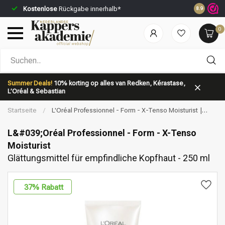
Kostenlose
Rückgabe innerhalb*
Vor 23:59 
8.9
0
Nach welcher Kategorie suchst du?
Summer Deals!
10% korting op alles van Redken, Kérastase,
L’Oréal & Sebastian
Startseite
/
L'Oréal Professionnel - Form - X-Tenso Moisturist |
Glättungsmittel für empfindliche Kopfhaut - 250 ml
L&#039;Oréal Professionnel - Form - X-Tenso
Moisturist
Glättungsmittel für empfindliche Kopfhaut - 250 ml
Marken
Haarpflege
37
% Rabatt