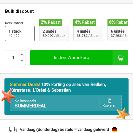
Bulk discount
2%
Rabatt
4%
Rabatt
6%
Rabatt
Kein Rabatt
1 stück
2 unités
4 unités
6 unités
40,40€
39,59€
/ Stück
38,78€
/ Stück
37,98€
/ Stüc
In den Warenkorb
Summer Deals!
10% korting op alles van Redken,
Kérastase, L’Oréal & Sebastian
Kortingscode
SUMMERDEAL
Kopieren
Stylingprodukte
Haarfärbung
Vandaag (donderdag) besteld = vandaag geleverd