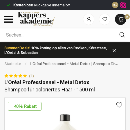
Kostenlose
Rückgabe innerhalb*
Vor 23:59 
8.9
0
Nach welcher Kategorie suchst du?
Summer Deals!
10% korting op alles van Redken, Kérastase,
L’Oréal & Sebastian
Startseite
/
L'Oréal Professionnel - Metal Detox | Shampoo für
coloriertes Haar - 1500 ml
(1)
L'Oréal Professionnel - Metal Detox
Shampoo für coloriertes Haar - 1500 ml
Marken
Haarpflege
40
% Rabatt