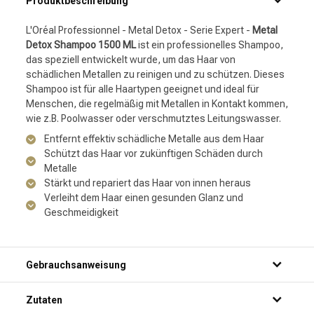
Produktbeschreibung
L'Oréal Professionnel - Metal Detox - Serie Expert -
Metal
Detox Shampoo 1500 ML
ist ein professionelles Shampoo,
das speziell entwickelt wurde, um das Haar von
schädlichen Metallen zu reinigen und zu schützen. Dieses
Shampoo ist für alle Haartypen geeignet und ideal für
Menschen, die regelmäßig mit Metallen in Kontakt kommen,
wie z.B. Poolwasser oder verschmutztes Leitungswasser.
Entfernt effektiv schädliche Metalle aus dem Haar
Schützt das Haar vor zukünftigen Schäden durch
Metalle
Stärkt und repariert das Haar von innen heraus
Verleiht dem Haar einen gesunden Glanz und
Geschmeidigkeit
Gebrauchsanweisung
Schritt 1: Mach dein Haar gründlich unter der Dusche nass.
Zutaten
Schritt 2: Trage eine kleine Menge Shampoo auf deine