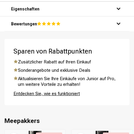
Hände auf.
Schritt 3: Massiere das Shampoo sanft in dein Haar und
Eigenschaften
deine Kopfhaut ein.
Schritt 4: Spüle das Shampoo gründlich mit warmem
Bewertungen
Wasser aus.
Schritt 5: Wiederhole bei Bedarf für optimale Ergebnisse.
Sparen von Rabattpunkten
Umformung
CombiDeals
Zusätzlicher Rabatt auf Ihren Einkauf
Sonderangebote und exklusive Deals
Aktualisieren Sie Ihre Einkäufe von Junior auf Pro,
um weitere Vorteile zu erhalten!
Entdecken Sie, wie es funktioniert
Meepakkers