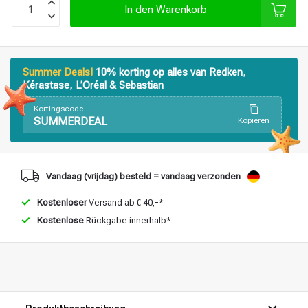
In den Warenkorb
Stylingprodukte
Haarfärbung
Summer Deals!
10% korting op alles van Redken,
Kérastase, L’Oréal & Sebastian
Kortingscode
SUMMERDEAL
Kopieren
Vandaag (vrijdag) besteld = vandaag verzonden
Kostenloser
Versand ab € 40,-*
Kostenlose
Rückgabe innerhalb*