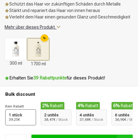
Schützt das Haar vor zukünftigen Schäden durch Metalle
Stärkt und repariert das Haar von innen heraus
Verleiht dem Haar einen gesunden Glanz und Geschmeidigkeit
Mehr über dieses Produkt.
%
300 ml
1700 ml
Erhalten Sie
39 Rabattpunkte
für dieses Produkt!
Bulk discount
2%
Rabatt
4%
Rabatt
6%
Rabatt
Kein Rabatt
1 stück
2 unités
4 unités
6 unités
39,25€
38,47€
/ Stück
37,68€
/ Stück
36,90€
/ Stüc