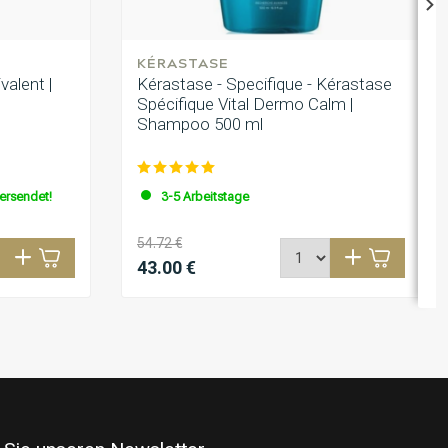
KÉRASTASE
valent |
Kérastase - Specifique - Kérastase
Spécifique Vital Dermo Calm |
Shampoo 500 ml
versendet!
3-5 Arbeitstage
54.72 €
43.00 €