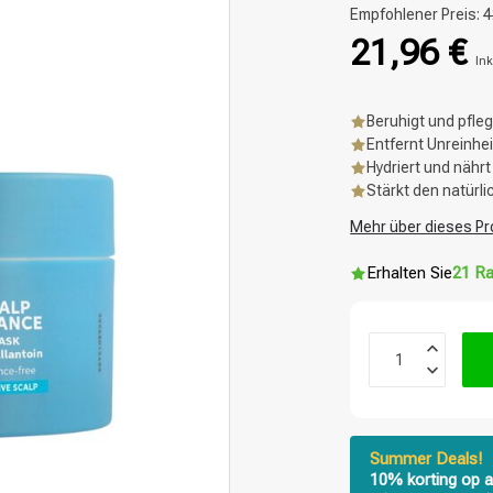
Empfohlener Preis:
4
21,96 €
Ink
Beruhigt und pfleg
Entfernt Unreinhe
Hydriert und nähr
Stärkt den natürl
Mehr über dieses Pr
Erhalten Sie
21 Ra
Summer Deals!
10% korting op a