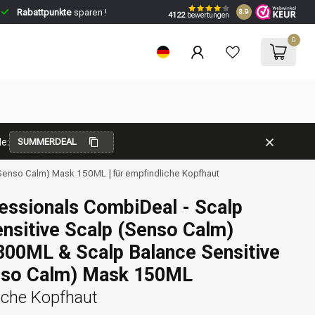
Rabattpunkte
sparen !
8.9
4122
bewertungen
0
e:
SUMMERDEAL
Senso Calm) Mask 150ML | für empfindliche Kopfhaut
essionals CombiDeal - Scalp
nsitive Scalp (Senso Calm)
00ML & Scalp Balance Sensitive
nso Calm) Mask 150ML
iche Kopfhaut