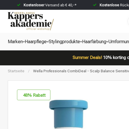
Kostenloser
Versand ab € 40,-*
Kostenlose
Rückg
Marken
Haarpflege
Stylingprodukte
Haarfärbung
Umformun
Summer Deals!
10% korting o
Startseite
/
Wella Professionals CombiDeal - Scalp Balance Sensit
48
% Rabatt