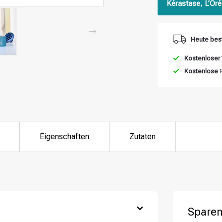
Kérastase, L’Oré
Heute best
Kostenloser
Kostenlose
R
Eigenschaften
Zutaten
ategorie suchst du?
Sparen