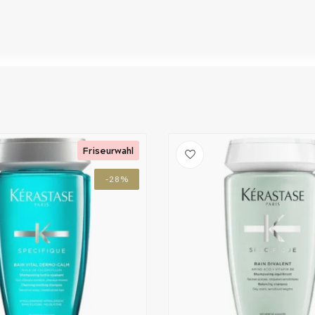
t dank der Kombination aus Shampoo und
Friseurwahl
-28%