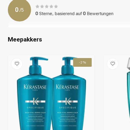
Haar auf, mit besonderem Augenmerk auf die Kopfhaut.
Schritt 7: Lasse die Maske 5-10 Minuten einwirken.
0
/
5
Schritt 8: Spüle die Maske gründlich mit warmem Wasser aus.
0
Sterne, basierend auf
0
Bewertungen
Schritt 9: Style dein Haar wie gewünscht.
Schritt 10: Genieße eine gepflegte und ausgewogene Kopfhau
Maske.
Meepakkers
-2%