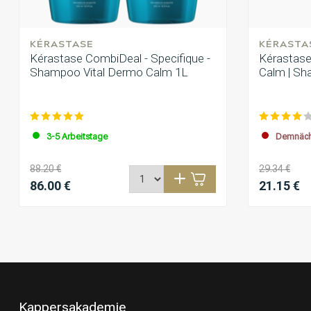
KÉRASTASE
KÉRASTA
Kérastase CombiDeal - Specifique -
Kérastase 
Shampoo Vital Dermo Calm 1L
Calm | Sh
3-5 Arbeitstage
Demnächs
88.20 €
29.34 €
86.00 €
21.15 €
Kappersakademie