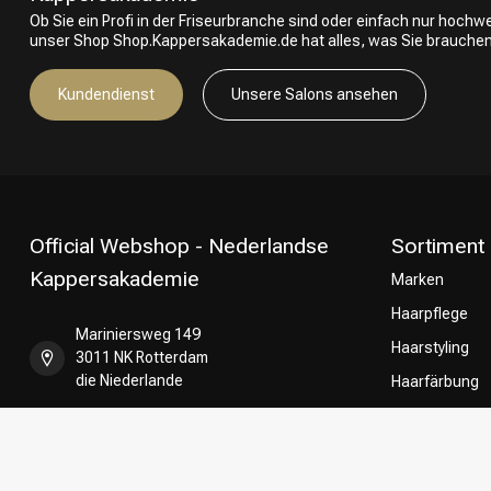
Ob Sie ein Profi in der Friseurbranche sind oder einfach nur hoch
unser Shop Shop.Kappersakademie.de hat alles, was Sie brauchen
Kundendienst
Unsere Salons ansehen
Official Webshop - Nederlandse
Sortiment
Kappersakademie
Marken
Haarpflege
Mariniersweg 149
Haarstyling
3011 NK Rotterdam
die Niederlande
Haarfärbung
Umformung
+31 85 808 5957
CombiDeals
Friseurwahl