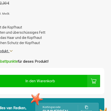
2,30 €
l. MwSt.
t die Kopfhaut
iten und überschüssiges Fett
t das Haar und die Kopfhaut
ichen Schutz der Kopfhaut
odukt.
battpunkte
für dieses Produkt!
In den Warenkorb
Kortingscode
lles van Redken,