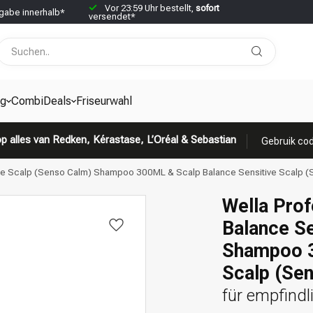
Vor 23:59 Uhr bestellt,
sofort
abe innerhalb*
versendet*
g
CombiDeals
Friseurwahl
p alles van Redken, Kérastase, L’Oréal & Sebastian
Gebruik cod
ive Scalp (Senso Calm) Shampoo 300ML & Scalp Balance Sensitive Scalp (
Wella Prof
Balance Se
Shampoo 3
Scalp (Se
für empfindl