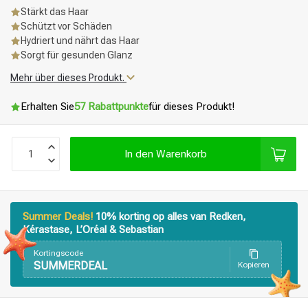
Stärkt das Haar
Schützt vor Schäden
Hydriert und nährt das Haar
Sorgt für gesunden Glanz
Mehr über dieses Produkt.
Erhalten Sie
57 Rabattpunkte
für dieses Produkt!
In den Warenkorb
Summer Deals!
10% korting op alles van Redken,
Kérastase, L’Oréal & Sebastian
Kortingscode
SUMMERDEAL
Kopieren
Stylingprodukte
Haarfärbung