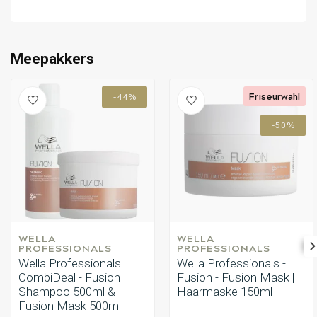
es nach Belieben.
Schritt 10: Genießen Sie seidig weiches und gesund
Umformung
CombiDeals
aussehendes Haar dank der Kombination aus Fusion
Shampoo und Conditioner!
Meepakkers
Friseurwahl
-44%
-50%
WELLA 
WELLA 
PROFESSIONALS
PROFESSIONALS
Wella Professionals
Wella Professionals -
CombiDeal - Fusion
Fusion - Fusion Mask |
Shampoo 500ml &
Haarmaske 150ml
Fusion Mask 500ml