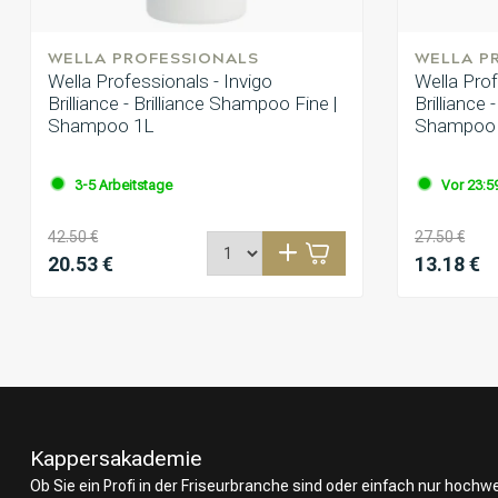
WELLA PROFESSIONALS
WELLA P
Wella Professionals - Invigo
Wella Prof
Brilliance - Brilliance Shampoo Fine |
Brilliance
Shampoo 1L
Shampoo
3-5 Arbeitstage
Vor 23:59
42.50 €
27.50 €
20.53 €
13.18 €
Kappersakademie
Ob Sie ein Profi in der Friseurbranche sind oder einfach nur hoch