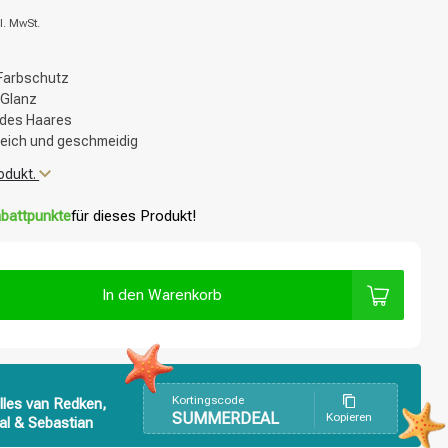
l. MwSt.
Farbschutz
 Glanz
t des Haares
eich und geschmeidig
odukt.
battpunkte
für dieses Produkt!
In den Warenkorb
Kortingscode
lles van Redken,
SUMMERDEAL
Kopieren
al & Sebastian