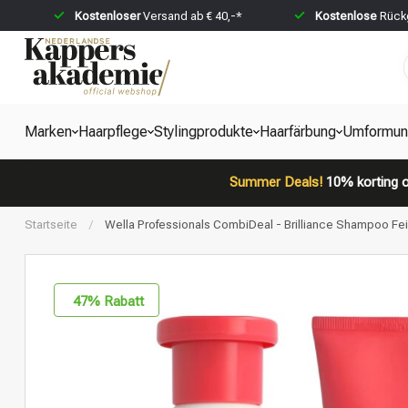
Kostenloser
Versand ab € 40,-*
Kostenlose
Rückg
Marken
Haarpflege
Stylingprodukte
Haarfärbung
Umformun
Summer Deals!
10% korting o
Startseite
/
Wella Professionals CombiDeal - Brilliance Shampoo Fein
47
% Rabatt