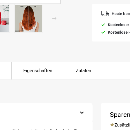
Heute best
Kostenloser
Kostenlose
R
Eigenschaften
Zutaten
ategorie suchst du?
Sparen
Zusätzli