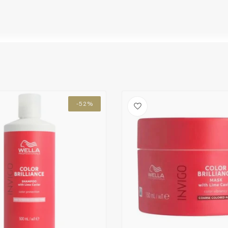
, um optimale Ergebnisse zu erzielen.
us, um zusätzlichen Glanz zu erhalten.
nach Belieben.
btes Haar dank der Kombination aus dem Wella
-52%