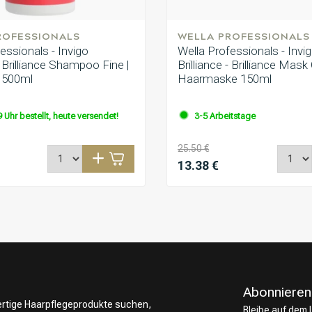
ROFESSIONALS
WELLA PROFESSIONALS
essionals - Invigo
Wella Professionals - Invi
 - Brilliance Shampoo Fine |
Brilliance - Brilliance Mask
 500ml
Haarmaske 150ml
 Uhr bestellt, heute versendet!
3-5 Arbeitstage
25.50 €
13.38 €
Abonnieren
wertige Haarpflegeprodukte suchen,
Bleibe auf dem