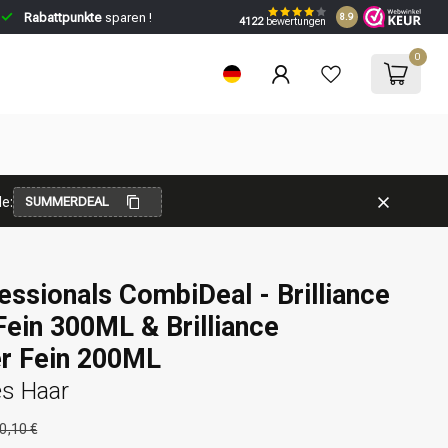
Rabattpunkte
sparen !
8.9
4122
bewertungen
0
e:
SUMMERDEAL
essionals CombiDeal - Brilliance
ein 300ML & Brilliance
er Fein 200ML
es Haar
0,10 €