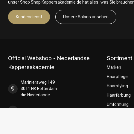
unser Shop Shop.Kappersakademie.de hat alles, was Sie brauchen
Kundendienst
Unsere Salons ansehen
Official Webshop - Nederlandse
Sortiment
Kappersakademie
Marken
Haarpflege
Mariniersweg 149
Haarstyling
3011 NK Rotterdam
die Niederlande
Haarfärbung
Umformung
+31 85 808 5957
CombiDeals
Friseurwahl
+31 10 413 6510