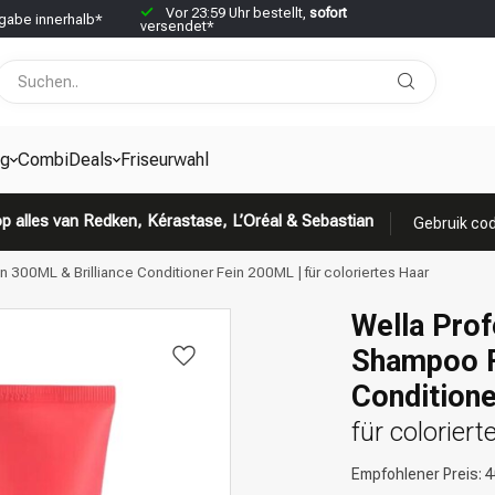
Vor 23:59 Uhr bestellt,
sofort
abe innerhalb*
versendet*
g
CombiDeals
Friseurwahl
p alles van Redken, Kérastase, L’Oréal & Sebastian
Gebruik cod
 300ML & Brilliance Conditioner Fein 200ML | für coloriertes Haar
Wella Prof
Shampoo F
Condition
für coloriert
Empfohlener Preis:
4