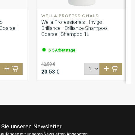
WELLA PROFESSIONALS
go
Wella Professionals - Invigo
 Coarse |
Brilliance - Brilliance Shampoo
Coarse | Shampoo 1L
3-5 Arbeitstage
42.50 €
20.53 €
 Sie unseren Newsletter
 Laufenden mit unseren Newsletter-Angeboten