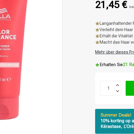
21,45 €
Ink
Langanhaltender 
Verleiht dem Haar
Erhält die Vitalitä
Macht das Haar w
Mehr über dieses Pr
Erhalten Sie
21 Ra
Summer Deals!
10% korting op a
Kérastase, L’Oré