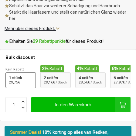
Schützt das Haar vor weiterer Schädigung und Haarbruch
Stärkt die Haarfasern und stellt den natürlichen Glanz wieder
her
Mehr über dieses Produkt.
Erhalten Sie
29 Rabattpunkte
für dieses Produkt!
Bulk discount
2%
Rabatt
4%
Rabatt
6%
Rabatt
Kein Rabatt
1 stück
2 unités
4 unités
6 unités
29,75€
29,16€
/ Stück
28,56€
/ Stück
27,97€
/ Stüc
In den Warenkorb
Summer Deals!
10% korting op alles van Redken,