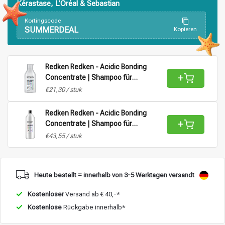
Kérastase, L’Oréal & Sebastian
Kortingscode
SUMMERDEAL
Kopieren
Stylingprodukte
Haarfärbung
Redken Redken - Acidic Bonding
+
Concentrate | Shampoo für
geschädigtes oder unhandliches Haar
€21,30 / stuk
- 300 ml
Redken Redken - Acidic Bonding
+
Concentrate | Shampoo für
geschädigtes oder unhandliches Haar
€43,55 / stuk
- 1L
Heute bestellt = innerhalb von 3-5 Werktagen versandt
Kostenloser
Versand ab € 40,-*
Kostenlose
Rückgabe innerhalb*