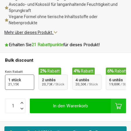
Avocado- und Kokosöl für langanhaltende Feuchtigkeit und
Sprungkraft
Vegane Formel ohne tierische Inhaltsstoffe oder
Nebenprodukte
Mehr über dieses Produkt.
Erhalten Sie
21 Rabattpunkte
für dieses Produkt!
Bulk discount
2%
Rabatt
4%
Rabatt
6%
Rabatt
Kein Rabatt
1 stück
2 unités
4 unités
6 unités
21,15€
20,73€
/ Stück
20,30€
/ Stück
19,88€
/ Stüc
In den Warenkorb