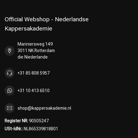
Official Webshop - Nederlandse
Kappersakademie
Mariniersweg 149
3011 NK Rotterdam
die Niederlande
+31 85 808 5957
+31 10 413 6510
shop@kappersakademie.nl
Register NR:
90505247
USt-IdNr.:
NL865339818B01