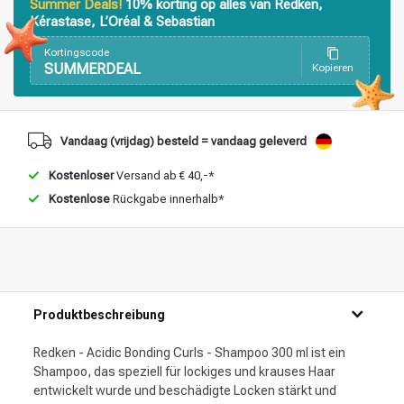
Summer Deals!
10% korting op alles van Redken,
Stylingprodukte
Haarfärbung
Kérastase, L’Oréal & Sebastian
Kortingscode
SUMMERDEAL
Kopieren
Vandaag (vrijdag) besteld = vandaag geleverd
Kostenloser
Versand ab € 40,-*
Kostenlose
Rückgabe innerhalb*
Produktbeschreibung
Redken - Acidic Bonding Curls - Shampoo 300 ml ist ein
Shampoo, das speziell für lockiges und krauses Haar
entwickelt wurde und beschädigte Locken stärkt und