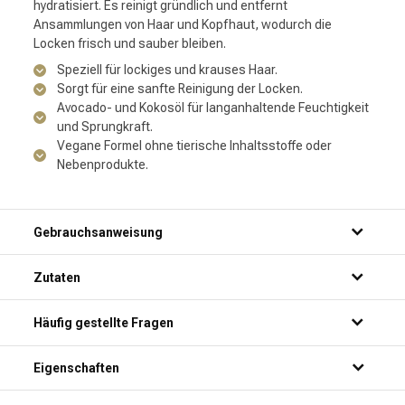
hydratisiert. Es reinigt gründlich und entfernt
Ansammlungen von Haar und Kopfhaut, wodurch die
Locken frisch und sauber bleiben.
Speziell für lockiges und krauses Haar.
Sorgt für eine sanfte Reinigung der Locken.
Avocado- und Kokosöl für langanhaltende Feuchtigkeit
und Sprungkraft.
Vegane Formel ohne tierische Inhaltsstoffe oder
Nebenprodukte.
Gebrauchsanweisung
Zutaten
Häufig gestellte Fragen
Für welche Haartypen ist das Redken Acidic Bonding Curls
Eigenschaften
Shampoo geeignet?