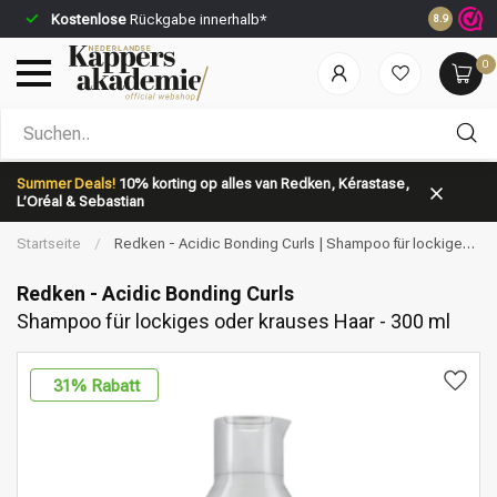
Kostenlose
Rückgabe innerhalb*
Vor 23:59 
8.9
0
Nach welcher Kategorie suchst du?
Summer Deals!
10% korting op alles van Redken, Kérastase,
L’Oréal & Sebastian
Startseite
/
Redken - Acidic Bonding Curls | Shampoo für lockiges
oder krauses Haar - 300 ml
Redken - Acidic Bonding Curls
Shampoo für lockiges oder krauses Haar - 300 ml
Marken
Haarpflege
31
% Rabatt