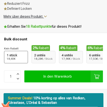
Reduziert Frizz
Definiert Locken
Mehr über dieses Produkt.
Erhalten Sie
18 Rabattpunkte
für dieses Produkt!
Bulk discount
2%
Rabatt
4%
Rabatt
6%
Rabatt
Kein Rabatt
1 stück
2 unités
4 unités
6 unités
18,65€
18,28€
/ Stück
17,90€
/ Stück
17,53€
/ Stüc
In den Warenkorb
Summer Deals!
10% korting op alles van Redken,
Kérastase, L’Oréal & Sebastian