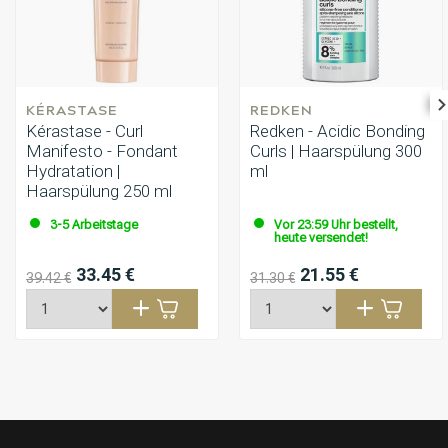
KÉRASTASE
REDKEN
Kérastase - Curl
Redken - Acidic Bonding
Manifesto - Fondant
Curls | Haarspülung 300
Hydratation |
ml
Haarspülung 250 ml
3-5 Arbeitstage
Vor 23:59 Uhr bestellt,
heute versendet!
33.45 €
21.55 €
39.42 €
31.30 €