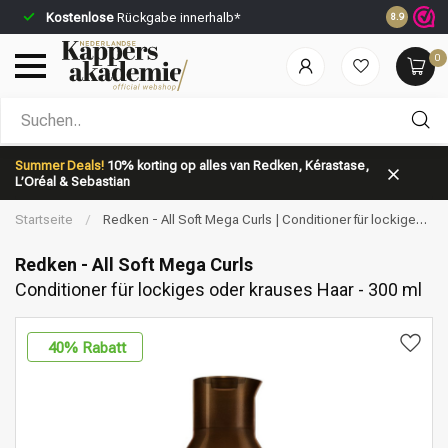
Kostenlose
Rückgabe innerhalb*
Vor 23:59 
8.9
0
Nach welcher Kategorie suchst du?
Summer Deals!
10% korting op alles van Redken, Kérastase,
L’Oréal & Sebastian
Startseite
/
Redken - All Soft Mega Curls | Conditioner für lockiges
oder krauses Haar - 300 ml
Redken - All Soft Mega Curls
Conditioner für lockiges oder krauses Haar - 300 ml
Marken
Haarpflege
40
% Rabatt