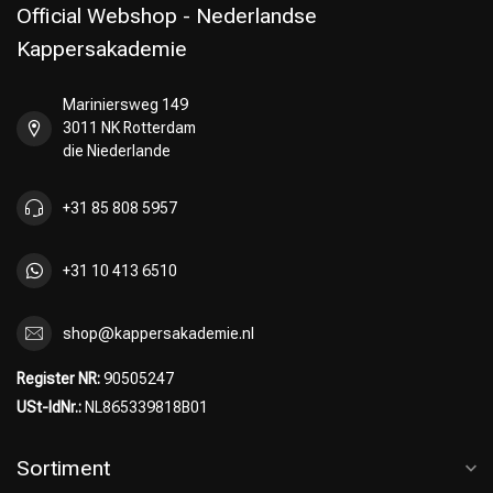
Official Webshop - Nederlandse
Kappersakademie
Mariniersweg 149
3011 NK Rotterdam
die Niederlande
+31 85 808 5957
+31 10 413 6510
shop@kappersakademie.nl
Register NR:
90505247
USt-IdNr.:
NL865339818B01
Sortiment