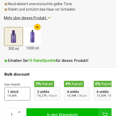
Neutralisiert unerwünschte gelbe Töne
Stärkt und schützt das Haar vor Schäden
Mehr über dieses Produkt.
%
1000 ml
300 ml
Erhalten Sie
16 Rabattpunkte
für dieses Produkt!
Bulk discount
2%
Rabatt
4%
Rabatt
6%
Rabatt
Kein Rabatt
1 stück
2 unités
4 unités
6 unités
16,60€
16,27€
/ Stück
15,94€
/ Stück
15,60€
/ Stüc
In den Warenkorb