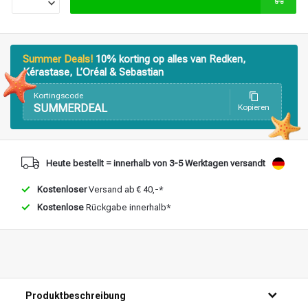
Stylingprodukte
Haarfärbung
Summer Deals!
10% korting op alles van Redken,
Kérastase, L’Oréal & Sebastian
Kortingscode
SUMMERDEAL
Kopieren
Heute bestellt = innerhalb von 3-5 Werktagen versandt
Kostenloser
Versand ab € 40,-*
Kostenlose
Rückgabe innerhalb*
Produktbeschreibung