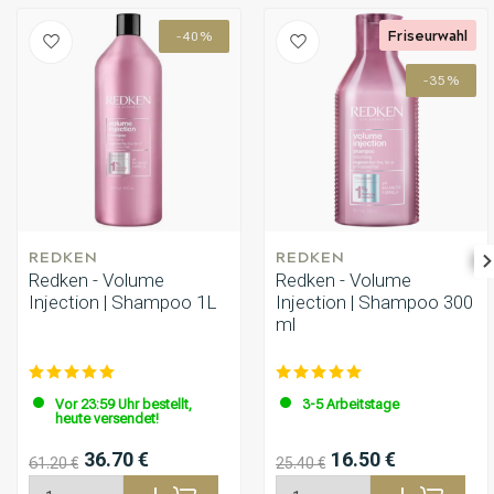
Friseurwahl
-40%
-35%
REDKEN
REDKEN
Redken - Volume
Redken - Volume
Injection | Shampoo 1L
Injection | Shampoo 300
ml
Vor 23:59 Uhr bestellt,
3-5 Arbeitstage
heute versendet!
36.70 €
16.50 €
61.20 €
25.40 €