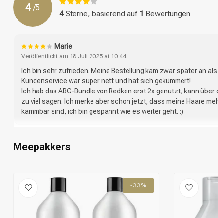
4
/
5
4
Sterne, basierend auf
1
Bewertungen
Umformung
Marie
Veröffentlicht am 18 Juli 2025 at 10:44
Ich bin sehr zufrieden. Meine Bestellung kam zwar später an als
Kundenservice war super nett und hat sich gekümmert!
Ich hab das ABC-Bundle von Redken erst 2x genutzt, kann über d
zu viel sagen. Ich merke aber schon jetzt, dass meine Haare meh
kämmbar sind, ich bin gespannt wie es weiter geht. :)
Meepakkers
-33%