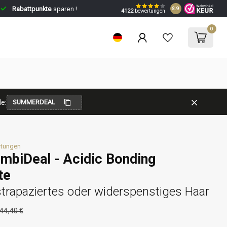
Rabattpunkte
sparen !
8.9
4122
bewertungen
0
e:
SUMMERDEAL
rtungen
mbiDeal - Acidic Bonding
te
strapaziertes oder widerspenstiges Haar
44,40 €