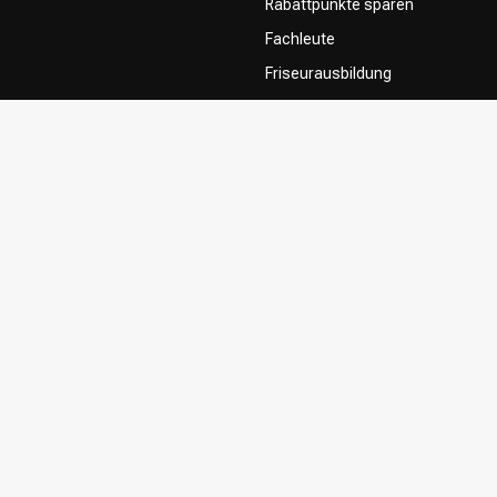
Rabattpunkte sparen
Fachleute
Friseurausbildung
Contact & FAQ
Lieferung
Rückgabe
Zahlungsmethoden
Allgemeine Geschäftsbedingung
Privacy Policy
Beschwerdesystem
Influencers / affiliates
Zustimmung zur Nutzung Ihrer In