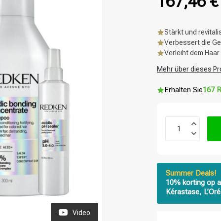
167,46 
Stärkt und revital
Verbessert die G
Verleiht dem Haar
Mehr über dieses Pr
Erhalten Sie
167 R
Summer Deals!
10% korting op a
Kérastase, L’Oré
Video