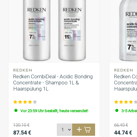
REDKEN
REDKEN
Redken CombiDeal - Acidic Bonding
Redken Co
Concentrate - Shampoo 1L &
Concentra
Haarspülung 1L
Haarspülu
Vor 23:59 Uhr bestellt, heute versendet!
3-5 Arbe
130.10 €
66.40 €
87.54 €
44.74 €