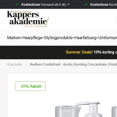
Kostenloser
Versand ab € 40,-*
Kostenlose
Rückg
Marken
Haarpflege
Stylingprodukte
Haarfärbung
Umformun
Summer Deals!
10% korting o
Startseite
/
Redken CombiDeal - Acidic Bonding Concentrate | Routi
31
% Rabatt