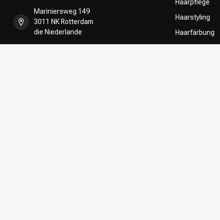
Haarpflege
Mariniersweg 149
Haarstyling
3011 NK Rotterdam
die Niederlande
Haarfärbung
Umformung
+31 85 808 5957
CombiDeals
Friseurwahl
+31 10 413 6510
shop@kappersakademie.nl
Register NR:
90505247
USt-IdNr.:
NL865339818B01