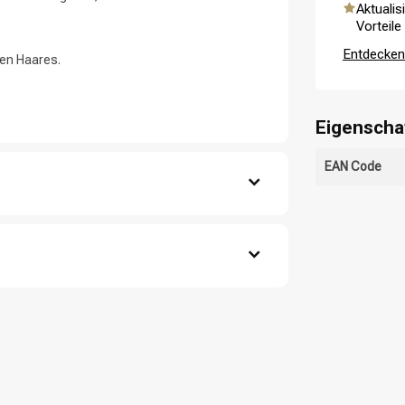
Aktualis
Vorteile
Entdecken 
en Haares.
Eigenscha
EAN Code
aus.
Haarpflege
Stylingprodukte
ähren.
gründlich aus.
chutz und Pflege.
tin, Hydrolyzed Wheat Protein, Behentrimonium
ylglycerin, Amodimethicone, Polyquaternium-10,
ol, Cetrimonium Chloride, Polyquaternium-37,
, Propylparaben, Hexyl Cinnamal, Prunus
 Sodium Hydroxide