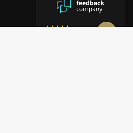
8.9
/10
4122 reviews
Mehr anzeigen
en
halte