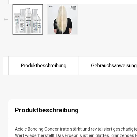
Produktbeschreibung
Gebrauchsanweisung
Produktbeschreibung
Acidic Bonding Concentrate stärkt und revitalisiert geschädigt
Nach welcher K
Wert wiederherstellt. Das Ergebnis ist ein glattes, glänzendes