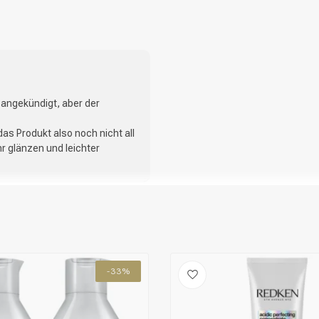
CombiDeals
Friseurwahl
 angekündigt, aber der
as Produkt also noch nicht all
r glänzen und leichter
-33%