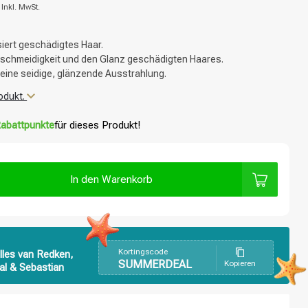
€
Inkl. MwSt.
isiert geschädigtes Haar.
eschmeidigkeit und den Glanz geschädigten Haares.
 eine seidige, glänzende Ausstrahlung.
odukt.
abattpunkte
für dieses Produkt!
In den Warenkorb
Kortingscode
lles van Redken,
SUMMERDEAL
Kopieren
al & Sebastian