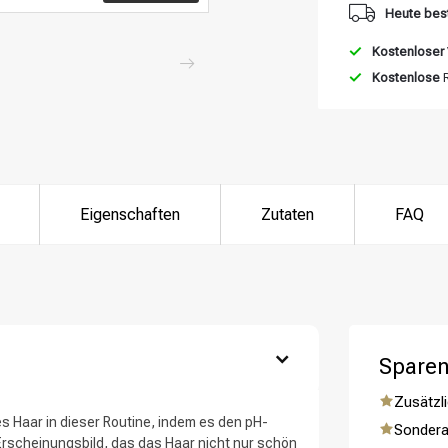
Heute best
Kostenloser
Kostenlose
R
Eigenschaften
Zutaten
FAQ
Sparen
Zusätzli
es Haar in dieser Routine, indem es den pH-
Sondera
ategorie suchst du?
 Erscheinungsbild, das das Haar nicht nur schön