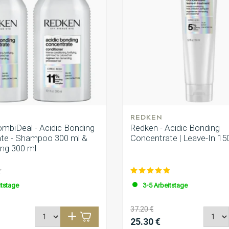
REDKEN
mbiDeal - Acidic Bonding
Redken - Acidic Bonding
te - Shampoo 300 ml &
Concentrate | Leave-In 15
ng 300 ml
itstage
3-5 Arbeitstage
37.20 €
25.30 €