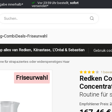
Vor 23:59 Uhr bestellt,
sofort
abe innerhalb*
versendet*
g
CombiDeals
Friseurwahl
p alles van Redken, Kérastase, L’Oréal & Sebastian
Gebruik cod
ne für strapaziertes oder widerspenstiges Haar
1 bewe
Friseurwahl
Redken Co
Concentra
Routine für 
Empfohlener Preis:
2