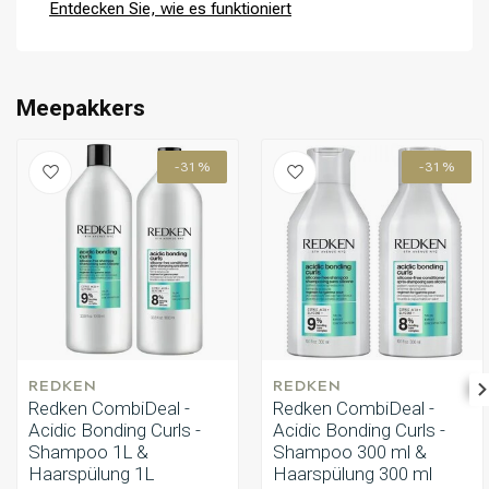
Entdecken Sie, wie es funktioniert
Umformung
CombiDeals
Meepakkers
-31%
-31%
REDKEN
REDKEN
Redken CombiDeal -
Redken CombiDeal -
Acidic Bonding Curls -
Acidic Bonding Curls -
Shampoo 1L &
Shampoo 300 ml &
Haarspülung 1L
Haarspülung 300 ml