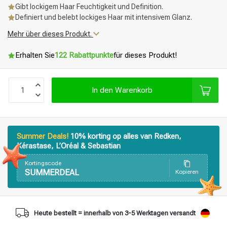
Gibt lockigem Haar Feuchtigkeit und Definition.
Definiert und belebt lockiges Haar mit intensivem Glanz.
Mehr über dieses Produkt.
Erhalten Sie
122 Rabattpunkte
für dieses Produkt!
In den Warenkorb
Summer Deals!
10% korting op alles van Redken,
Kérastase, L’Oréal & Sebastian
Kortingscode
SUMMERDEAL
Kopieren
Stylingprodukte
Haarfärbung
Heute bestellt = innerhalb von 3-5 Werktagen versandt