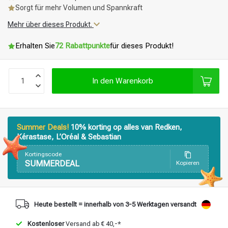
Sorgt für mehr Volumen und Spannkraft
Mehr über dieses Produkt.
Erhalten Sie
72 Rabattpunkte
für dieses Produkt!
In den Warenkorb
Summer Deals!
10% korting op alles van Redken,
Kérastase, L’Oréal & Sebastian
Kortingscode
SUMMERDEAL
Kopieren
Heute bestellt = innerhalb von 3-5 Werktagen versandt
Kostenloser
Versand ab € 40,-*
Stylingprodukte
Haarfärbung