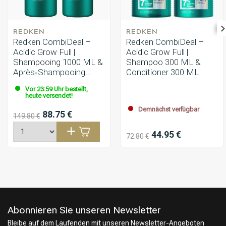
REDKEN
REDKEN
Redken CombiDeal –
Redken CombiDeal –
Acidic Grow Full |
Acidic Grow Full |
Shampooing 1000 ML &
Shampoo 300 ML &
Après‑Shampooing
Conditioner 300 ML
1000 ML
Vor 23:59 Uhr bestellt,
heute versendet!
Demnächst verfügbar
88.75 €
149.80 €
44.95 €
72.80 €
Abonnieren Sie unseren Newsletter
Bleibe auf dem Laufenden mit unseren Newsletter-Angeboten