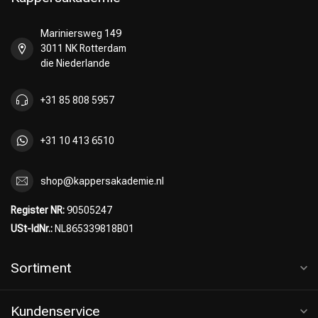
Mariniersweg 149
3011 NK Rotterdam
die Niederlande
+31 85 808 5957
+31 10 413 6510
shop@kappersakademie.nl
Register NR:
90505247
USt-IdNr.:
NL865339818B01
Sortiment
Kundenservice