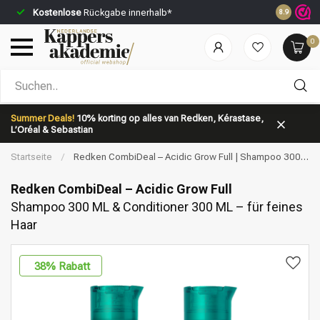
Kostenlose
Rückgabe innerhalb*
Vor 23:59 
8.9
0
Nach welcher Kategorie suchst du?
Summer Deals!
10% korting op alles van Redken, Kérastase,
L’Oréal & Sebastian
Startseite
/
Redken CombiDeal – Acidic Grow Full | Shampoo 300
ML & Conditioner 300 ML – für feines Haar
Redken CombiDeal – Acidic Grow Full
Shampoo 300 ML & Conditioner 300 ML – für feines
Haar
Marken
Haarpflege
38
% Rabatt