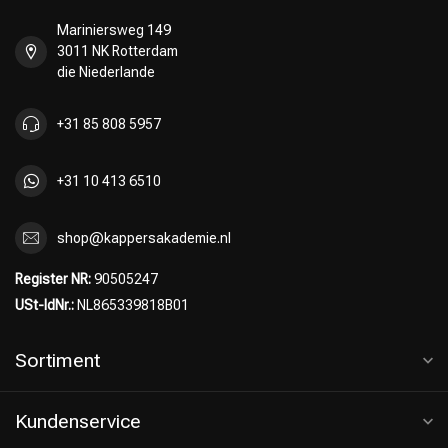
Mariniersweg 149
3011 NK Rotterdam
die Niederlande
+31 85 808 5957
+31 10 413 6510
shop@kappersakademie.nl
Register NR:
90505247
USt-IdNr.:
NL865339818B01
Sortiment
Kundenservice