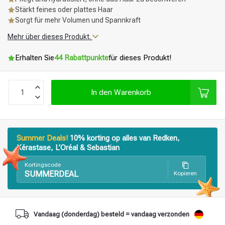
Stärkt feines oder plattes Haar
Sorgt für mehr Volumen und Spannkraft
Mehr über dieses Produkt.
Erhalten Sie
44 Rabattpunkte
für dieses Produkt!
In den Warenkorb
Summer Deals!
10% korting op alles van Redken,
Kérastase, L’Oréal & Sebastian
Kortingscode
SUMMERDEAL
Kopieren
Vandaag (donderdag) besteld = vandaag verzonden
Stylingprodukte
Haarfärbung