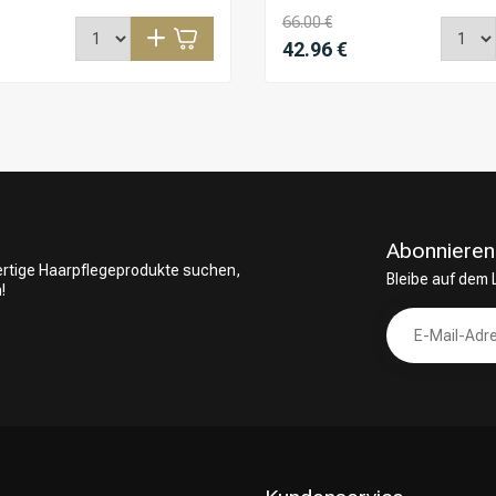
66.00 €
42.96 €
Abonnieren
wertige Haarpflegeprodukte suchen,
Bleibe auf dem
!