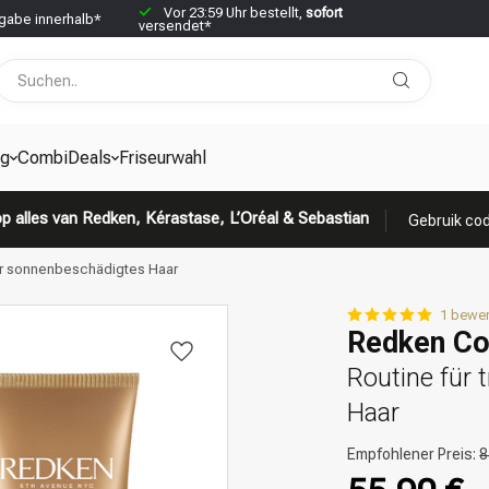
Vor 23:59 Uhr bestellt,
sofort
abe innerhalb*
versendet*
g
CombiDeals
Friseurwahl
p alles van Redken, Kérastase, L’Oréal & Sebastian
Gebruik cod
der sonnenbeschädigtes Haar
1 bewe
Redken Co
Routine für
Haar
Empfohlener Preis:
8