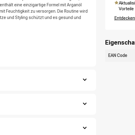
Aktualis
nthält eine einzigartige Formel mit Arganöl
ategorie suchst du?
Vorteile
 mit Feuchtigkeit zu versorgen. Die Routine wird
itze und Styling schützt und es gesund und
Entdecken 
Eigenscha
EAN Code
Haarpflege
Stylingprodukte
Sie es ein.
 Spitzen.
len Sie ihn aus.
e, Dimethicone, Disodium
htrockenes Haar.
um Chloride, Cocamide Mipa,
xypropyltrimonium Chloride, Carbomer, Glycolic