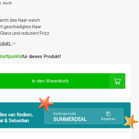
l. MwSt.
macht das Haar weich
ert geschädigtes Haar
Glanz und reduziert Frizz
odukt.
battpunkte
für dieses Produkt!
In den Warenkorb
Kortingscode
lles van Redken,
SUMMERDEAL
Kopieren
al & Sebastian