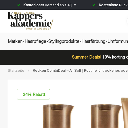
Kostenloser
Versand ab € 40,-*
Kostenlose
Rückg
Marken
Haarpflege
Stylingprodukte
Haarfärbung
Umformun
Summer Deals!
10% korting o
Startseite
/
Redken CombiDeal – All Soft | Routine für trockenes o
34
% Rabatt