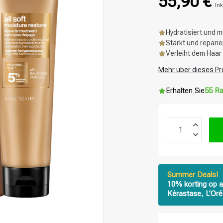
55,90 €
Ink
Hydratisiert und 
Stärkt und repari
Verleiht dem Haar 
Mehr über dieses Pr
Erhalten Sie
55 Ra
Summer Deals!
10% korting op a
Kérastase, L’Oré