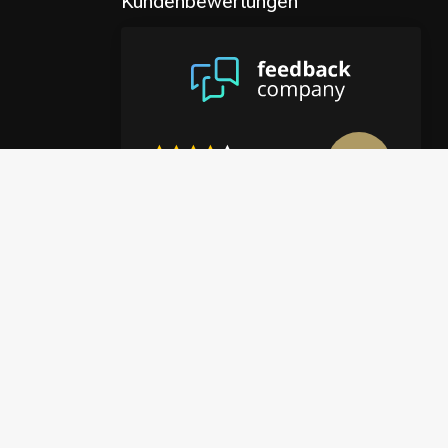
Kundenbewertungen
8.9
/10
4122 reviews
Mehr anzeigen
en
halte