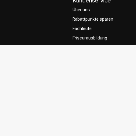
Kundenservice
Über uns
Rabattpunkte sparen
Fachleute
Friseurausbildung
Contact & FAQ
Lieferung
Rückgabe
Zahlungsmethoden
Allgemeine Geschäftsbedingung
Privacy Policy
Beschwerdesystem
Influencers / affiliates
Zustimmung zur Nutzung Ihrer In