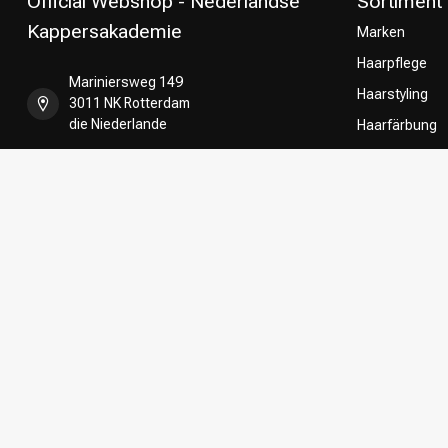
Official Webshop - Nederlandse
Sortiment
Kappersakademie
Marken
Haarpflege
Mariniersweg 149
Haarstyling
3011 NK Rotterdam
die Niederlande
Haarfärbung
Umformung
+31 85 808 5957
CombiDeals
Friseurwahl
+31 10 413 6510
shop@kappersakademie.nl
Register NR:
90505247
USt-IdNr.:
NL865339818B01