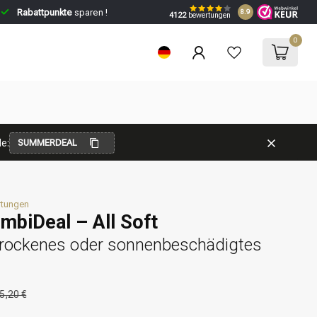
Rabattpunkte
sparen !
8.9
4122
bewertungen
0
e:
SUMMERDEAL
rtungen
mbiDeal – All Soft
 trockenes oder sonnenbeschädigtes
5,20 €