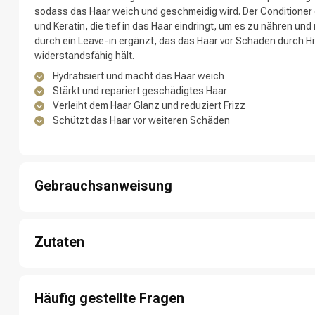
sodass das Haar weich und geschmeidig wird. Der Conditioner e
Nach welcher K
und Keratin, die tief in das Haar eindringt, um es zu nähren und
durch ein Leave-in ergänzt, das das Haar vor Schäden durch H
widerstandsfähig hält.
Hydratisiert und macht das Haar weich
Stärkt und repariert geschädigtes Haar
Verleiht dem Haar Glanz und reduziert Frizz
Schützt das Haar vor weiteren Schäden
Gebrauchsanweisung
Marken
1: Tragen Sie das Shampoo auf nasses Haar auf und massieren 
2: Spülen Sie das Shampoo gründlich aus.
Zutaten
3: Verteilen Sie den Conditioner gleichmäßig in den Längen und
4: Lassen Sie den Conditioner einige Minuten einwirken und spü
Ingrediënten shampoo: Aqua/Water/Eau, Sodium Laureth Sulfat
5: Geben Sie 2 Pumpstöße des Öls auf trockenes oder handtuc
Cocoamphodiacetate, Glycol Distearate, Hexylene Glycol, Sodi
6: Nicht ausspülen und das Haar wie gewünscht stylen.
Häufig gestellte Fragen
Parfum/Fragrance, Sodium Benzoate, Salicylic Acid, Guar Hydro