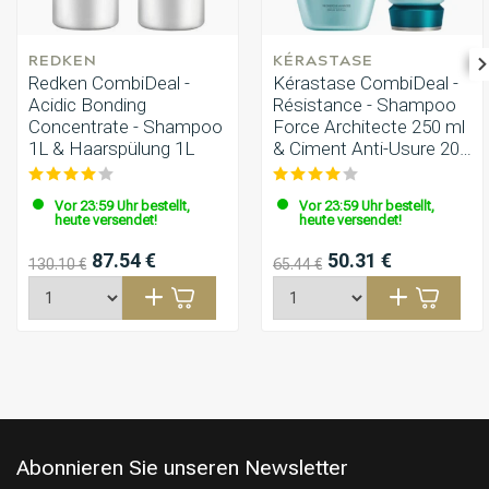
REDKEN
KÉRASTASE
Redken CombiDeal -
Kérastase CombiDeal -
Acidic Bonding
Résistance - Shampoo
Concentrate - Shampoo
Force Architecte 250 ml
1L & Haarspülung 1L
& Ciment Anti-Usure 200
ml
Vor 23:59 Uhr bestellt,
Vor 23:59 Uhr bestellt,
heute versendet!
heute versendet!
87.54 €
50.31 €
130.10 €
65.44 €
Abonnieren Sie unseren Newsletter