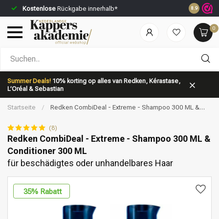
Kostenlose
Rückgabe innerhalb*
Vor 23:59 
8.9
0
Nach welcher Kategorie suchst du?
Summer Deals!
10% korting op alles van Redken, Kérastase,
L’Oréal & Sebastian
Startseite
/
Redken CombiDeal - Extreme - Shampoo 300 ML &
Conditioner 300 ML | für beschädigtes oder unhandelbares Haar
(8)
Redken CombiDeal - Extreme - Shampoo 300 ML &
Conditioner 300 ML
Marken
Haarpflege
für beschädigtes oder unhandelbares Haar
35
% Rabatt