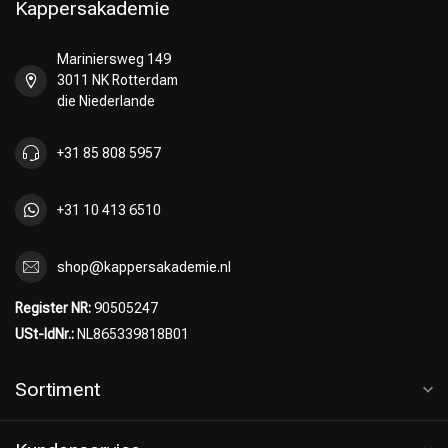
Kappersakademie
Mariniersweg 149
3011 NK Rotterdam
die Niederlande
+31 85 808 5957
+31 10 413 6510
shop@kappersakademie.nl
Register NR:
90505247
USt-IdNr.:
NL865339818B01
Sortiment