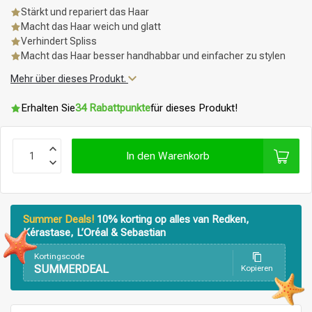
Stärkt und repariert das Haar
Macht das Haar weich und glatt
Verhindert Spliss
Macht das Haar besser handhabbar und einfacher zu stylen
Mehr über dieses Produkt.
Erhalten Sie
34 Rabattpunkte
für dieses Produkt!
In den Warenkorb
Summer Deals!
10% korting op alles van Redken,
Kérastase, L’Oréal & Sebastian
Kortingscode
SUMMERDEAL
Kopieren
Stylingprodukte
Haarfärbung