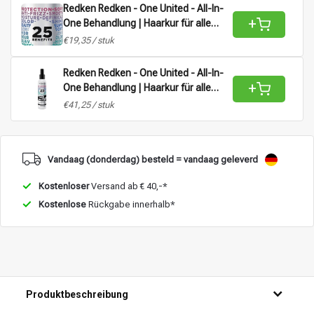
Redken Redken - One United - All-In-
+
One Behandlung | Haarkur für alle
Haartypen - 150 ml
€19,35 / stuk
Redken Redken - One United - All-In-
+
One Behandlung | Haarkur für alle
Haartypen - 400 ml
€41,25 / stuk
Vandaag (donderdag) besteld = vandaag geleverd
Kostenloser
Versand ab € 40,-*
Kostenlose
Rückgabe innerhalb*
Produktbeschreibung