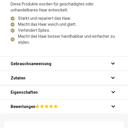
Diese Produkte wurden für geschädigtes oder
unhandelbares Haar entwickelt.
Stärkt und repariert das Haar.
Macht das Haar weich und glatt.
Verhindert Spliss.
Macht das Haar besser handhabbar und einfacher zu
stylen.
Gebrauchsanweisung
Zutaten
Schritt 1: Öffnen Sie die Verpackung des Redken
Eigenschaften
CombiDeal - Extreme - Shampoo 300 ML & Conditioner 300
ML.
Bewertungen
Schritt 2: Nehmen Sie eine kleine Menge des Redken
Extreme Shampoos in Ihre Handfläche.
Schritt 3: Tragen Sie das Shampoo auf das nasse Haar auf