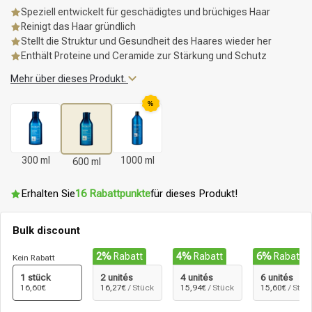
Speziell entwickelt für geschädigtes und brüchiges Haar
Reinigt das Haar gründlich
Stellt die Struktur und Gesundheit des Haares wieder her
Enthält Proteine und Ceramide zur Stärkung und Schutz
Mehr über dieses Produkt.
%
300 ml
1000 ml
600 ml
Erhalten Sie
16 Rabattpunkte
für dieses Produkt!
Bulk discount
2%
Rabatt
4%
Rabatt
6%
Rabatt
Kein Rabatt
1 stück
2 unités
4 unités
6 unités
16,60€
16,27€
/ Stück
15,94€
/ Stück
15,60€
/ Stüc