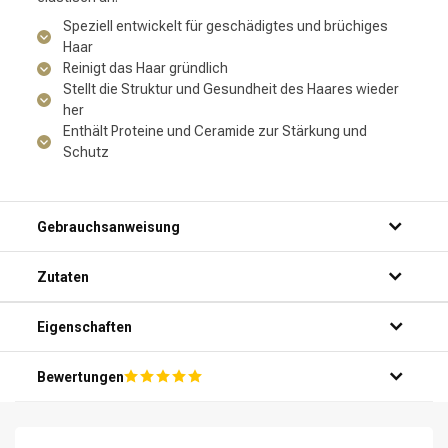
Speziell entwickelt für geschädigtes und brüchiges
Haar
Reinigt das Haar gründlich
Stellt die Struktur und Gesundheit des Haares wieder
her
Enthält Proteine und Ceramide zur Stärkung und
Schutz
Gebrauchsanweisung
Schritt 1: Mach dein Haar gründlich unter der Dusche nass.
Zutaten
Schritt 2: Nimm eine kleine Menge des Produkts in deine
Handfläche.
Schritt 3: Massiere das Shampoo sanft in dein Haar und
Eigenschaften
Umformung
CombiDeals
auf deine Kopfhaut.
Schritt 4: Spüle das Shampoo gründlich mit warmem
Bewertungen
Wasser aus.
Schritt 5: Wiederhole bei Bedarf für optimale Ergebnisse.