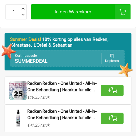
In den Warenkorb
Stylingprodukte
Haarfärbung
Summer Deals!
10% korting op alles van Redken,
Kérastase, L’Oréal & Sebastian
Kortingscode
SUMMERDEAL
Kopieren
Redken Redken - One United - All-In-
+
One Behandlung | Haarkur für alle
Haartypen - 150 ml
€19,35 / stuk
Redken Redken - One United - All-In-
+
One Behandlung | Haarkur für alle
Haartypen - 400 ml
€41,25 / stuk