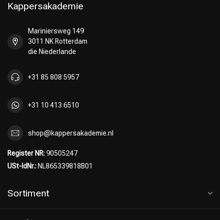
Kappersakademie
Mariniersweg 149
3011 NK Rotterdam
die Niederlande
+31 85 808 5957
+31 10 413 6510
shop@kappersakademie.nl
Register NR:
90505247
USt-IdNr.:
NL865339818B01
Sortiment