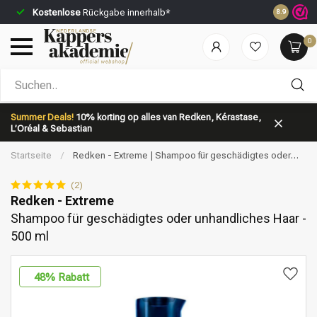
Kostenlose
Rückgabe innerhalb*
Vor 23:59 
8.9
0
Nach welcher Kategorie suchst du?
Summer Deals!
10% korting op alles van Redken, Kérastase,
L’Oréal & Sebastian
Startseite
/
Redken - Extreme | Shampoo für geschädigtes oder
unhandliches Haar - 500 ml
(2)
Redken - Extreme
Shampoo für geschädigtes oder unhandliches Haar -
Marken
Haarpflege
500 ml
48
% Rabatt