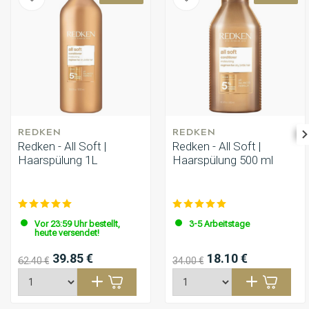
REDKEN
REDKEN
Redken - All Soft |
Redken - All Soft |
Haarspülung 1L
Haarspülung 500 ml
Vor 23:59 Uhr bestellt,
3-5 Arbeitstage
heute versendet!
39.85 €
18.10 €
62.40 €
34.00 €