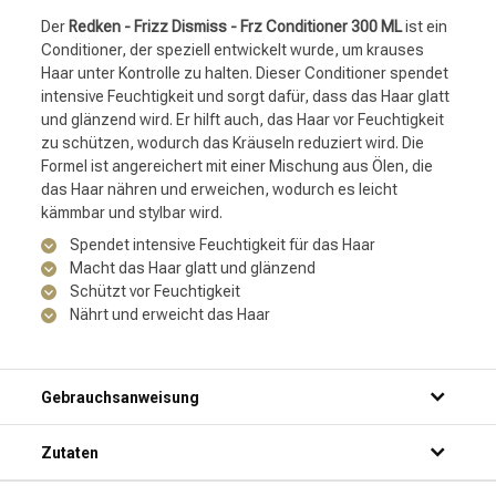
Der
Redken - Frizz Dismiss - Frz Conditioner 300 ML
ist ein
Conditioner, der speziell entwickelt wurde, um krauses
Haar unter Kontrolle zu halten. Dieser Conditioner spendet
intensive Feuchtigkeit und sorgt dafür, dass das Haar glatt
und glänzend wird. Er hilft auch, das Haar vor Feuchtigkeit
zu schützen, wodurch das Kräuseln reduziert wird. Die
Formel ist angereichert mit einer Mischung aus Ölen, die
das Haar nähren und erweichen, wodurch es leicht
kämmbar und stylbar wird.
Spendet intensive Feuchtigkeit für das Haar
Macht das Haar glatt und glänzend
Schützt vor Feuchtigkeit
Nährt und erweicht das Haar
Gebrauchsanweisung
Schritt 1: Mach dein Haar unter der Dusche nass.
Zutaten
Schritt 2: Trage eine kleine Menge des Produkts auf deine
Hände auf.