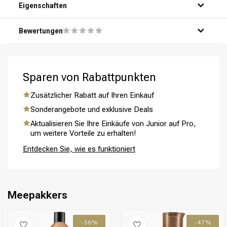
Schritt 3: Verteile das Produkt gleichmäßig über dein Haar,
Eigenschaften
von den Wurzeln bis zu den Spitzen.
Schritt 4: Lasse das Produkt einige Minuten einwirken.
Bewertungen
Schritt 5: Spüle dein Haar gründlich mit Wasser aus.
Sparen von Rabattpunkten
Umformung
CombiDeals
Zusätzlicher Rabatt auf Ihren Einkauf
Sonderangebote und exklusive Deals
Aktualisieren Sie Ihre Einkäufe von Junior auf Pro,
um weitere Vorteile zu erhalten!
Entdecken Sie, wie es funktioniert
Meepakkers
-36%
-47%