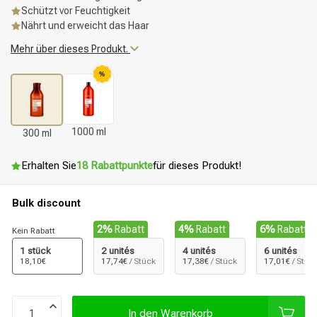
Schützt vor Feuchtigkeit
Nährt und erweicht das Haar
Mehr über dieses Produkt.
%
1000 ml
300 ml
Erhalten Sie
18 Rabattpunkte
für dieses Produkt!
Bulk discount
2%
Rabatt
4%
Rabatt
6%
Rabatt
Kein Rabatt
1 stück
2 unités
4 unités
6 unités
18,10€
17,74€
/ Stück
17,38€
/ Stück
17,01€
/ Stüc
In den Warenkorb