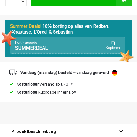
Stylingprodukte
Haarfärbung
Summer Deals!
10% korting op alles van Redken,
Kérastase, L’Oréal & Sebastian
Kortingscode
SUMMERDEAL
Kopieren
Vandaag (maandag) besteld = vandaag geleverd
Kostenloser
Versand ab € 40,-*
Kostenlose
Rückgabe innerhalb*
Produktbeschreibung