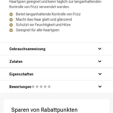
Haartypen geeignet und kann täglich zur langanhaltenden
Kontrolle von Frizz verwendet werden.
Bietet langanhaltende Kontrolle von Frizz
Macht das Haar glatt und glänzend
Schützt vor Feuchtigkeit und Hitze
Geeignet für alle Haartypen
Gebrauchsanweisung
Schritt 1: Mach dein Haar unter der Dusche nass.
Zutaten
Schritt 2: Trage eine kleine Menge des Produkts auf deine
Handflächen auf.
Schritt 3: Verteile das Produkt gleichmäßig über dein Haar,
Eigenschaften
von den Wurzeln bis zu den Spitzen.
Schritt 4: Massiere das Produkt sanft in dein Haar ein und
Bewertungen
lasse es einige Minuten einwirken.
Schritt 5: Spüle dein Haar gründlich aus und genieße
krausfreies und glattes Haar!
Sparen von Rabattpunkten