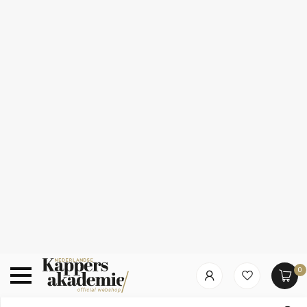
0
Nach welcher Kategorie suchst du?
Summer Deals!
10% korting op alles van Redken, Kérastase,
L’Oréal & Sebastian
Startseite
/
Redken - Frizz Dismiss - Rebel Tame | Leave-in für
lockiges oder krauses Haar - 250 ml
Redken - Frizz Dismiss - Rebel Tame
Leave-in für lockiges oder krauses Haar - 250 ml
Marken
Haarpflege
30
% Rabatt