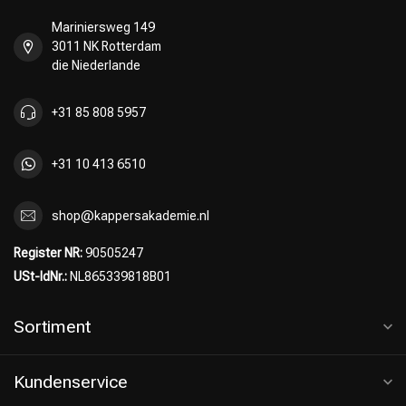
Mariniersweg 149
3011 NK Rotterdam
die Niederlande
+31 85 808 5957
+31 10 413 6510
shop@kappersakademie.nl
Register NR:
90505247
USt-IdNr.:
NL865339818B01
Sortiment
Kundenservice