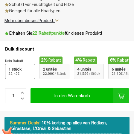
Schützt vor Feuchtigkeit und Hitze
Geeignet für alle Haartypen
Mehr über dieses Produkt.
Erhalten Sie
22 Rabattpunkte
für dieses Produkt!
Bulk discount
2%
Rabatt
4%
Rabatt
6%
Rabatt
Kein Rabatt
1 stück
2 unités
4 unités
6 unités
22,45€
22,00€
/ Stück
21,55€
/ Stück
21,10€
/ Stüc
In den Warenkorb
Summer Deals!
10% korting op alles van Redken,
Kérastase, L’Oréal & Sebastian
Stylingprodukte
Haarfärbung