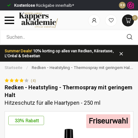
Kostenlose
Rückgabe innerhalb*
Vor 23:59 
8.9
0
Nach welcher Kategorie suchst du?
Summer Deals!
10% korting op alles van Redken, Kérastase,
L’Oréal & Sebastian
Startseite
/
Redken - Heatstyling - Thermospray mit geringem Halt |
Hitzeschutz für alle Haartypen - 250 ml
(4)
Redken - Heatstyling - Thermospray mit geringem
Halt
Marken
Haarpflege
Hitzeschutz für alle Haartypen - 250 ml
Friseurwahl
33
% Rabatt