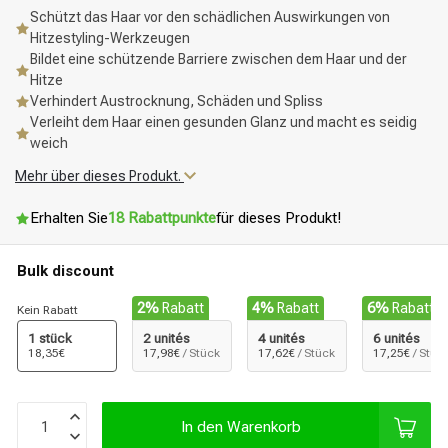
Schützt das Haar vor den schädlichen Auswirkungen von
Hitzestyling-Werkzeugen
Bildet eine schützende Barriere zwischen dem Haar und der
Hitze
Verhindert Austrocknung, Schäden und Spliss
Verleiht dem Haar einen gesunden Glanz und macht es seidig
weich
Mehr über dieses Produkt.
Erhalten Sie
18 Rabattpunkte
für dieses Produkt!
Bulk discount
2%
Rabatt
4%
Rabatt
6%
Rabatt
Kein Rabatt
1 stück
2 unités
4 unités
6 unités
18,35€
17,98€
/ Stück
17,62€
/ Stück
17,25€
/ Stüc
In den Warenkorb