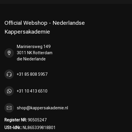
Official Webshop - Nederlandse
Kappersakademie
Mariniersweg 149
3011 NK Rotterdam
die Niederlande
+31 85 808 5957
+31 10 413 6510
Friseurwahl
shop@kappersakademie.nl
Register NR:
90505247
USt-IdNr.:
NL865339818B01