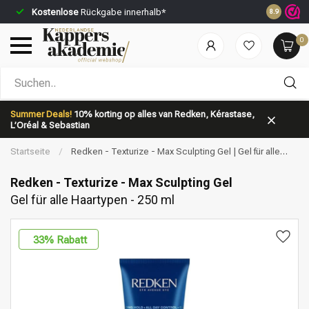
Kostenlose
Rückgabe innerhalb*
Vor 23:59 
8.9
0
Nach welcher Kategorie suchst du?
Summer Deals!
10% korting op alles van Redken, Kérastase,
L’Oréal & Sebastian
Startseite
/
Redken - Texturize - Max Sculpting Gel | Gel für alle
Haartypen - 250 ml
Redken - Texturize - Max Sculpting Gel
Gel für alle Haartypen - 250 ml
Marken
Haarpflege
33
% Rabatt