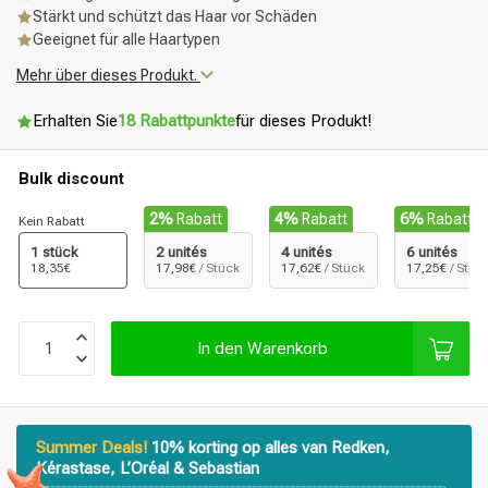
Stärkt und schützt das Haar vor Schäden
Geeignet für alle Haartypen
Mehr über dieses Produkt.
Erhalten Sie
18 Rabattpunkte
für dieses Produkt!
Bulk discount
2%
Rabatt
4%
Rabatt
6%
Rabatt
Kein Rabatt
1 stück
2 unités
4 unités
6 unités
18,35€
17,98€
/ Stück
17,62€
/ Stück
17,25€
/ Stüc
In den Warenkorb
Summer Deals!
10% korting op alles van Redken,
Kérastase, L’Oréal & Sebastian
Stylingprodukte
Haarfärbung