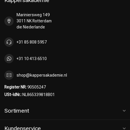
Kappersakademie
Mariniersweg 149
3011 NK Rotterdam
die Niederlande
+31 85 808 5957
+31 10 413 6510
shop@kappersakademie.nl
Register NR:
90505247
USt-IdNr.:
NL865339818B01
Sortiment
Kundenservice