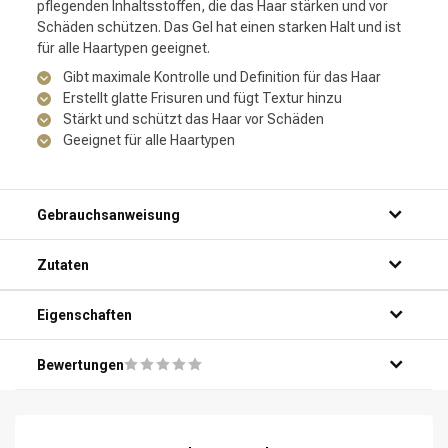
pflegenden Inhaltsstoffen, die das Haar stärken und vor
Schäden schützen. Das Gel hat einen starken Halt und ist
für alle Haartypen geeignet.
Gibt maximale Kontrolle und Definition für das Haar
Erstellt glatte Frisuren und fügt Textur hinzu
Stärkt und schützt das Haar vor Schäden
Geeignet für alle Haartypen
Gebrauchsanweisung
Schritt 1: Nehmen Sie eine kleine Menge des Produkts in
Zutaten
Ihre Handfläche.
Schritt 2: Reiben Sie Ihre Handflächen gegeneinander, um
das Produkt gleichmäßig zu verteilen.
Eigenschaften
Schritt 3: Tragen Sie das Produkt auf handtuchtrockenes
Haar von den Wurzeln bis zu den Spitzen auf.
Bewertungen
Schritt 4: Stylen Sie Ihr Haar nach Belieben mit Ihren Fingern
oder einem Kamm.
Schritt 5: Lassen Sie das Haar natürlich trocknen oder
verwenden Sie einen Föhn für zusätzliches Volumen und