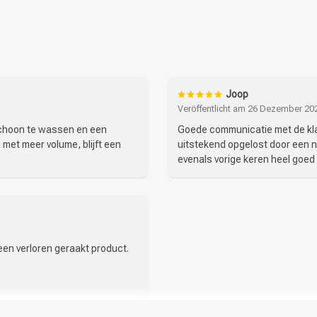
netriol, Phenoxyethanol, CI 19140/Yellow 5, CI
Joop
Veröffentlicht am 26 Dezember 202
 schoon te wassen en een
Goede communicatie met de kla
 met meer volume, blijft een
uitstekend opgelost door een n
evenals vorige keren heel goed
en verloren geraakt product.