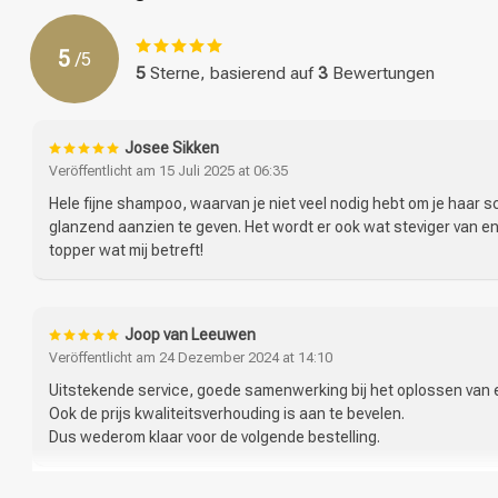
Wheat Amino Acids, Hydrolyzed Vegetable Protein PG-Propyl Sila
14700/Red 4, CI 15510/Orange 4.
5
/
5
5
Sterne, basierend auf
3
Bewertungen
Josee Sikken
Veröffentlicht am 15 Juli 2025 at 06:35
Hele fijne shampoo, waarvan je niet veel nodig hebt om je haar
glanzend aanzien te geven. Het wordt er ook wat steviger van en
topper wat mij betreft!
Joop van Leeuwen
Veröffentlicht am 24 Dezember 2024 at 14:10
Uitstekende service, goede samenwerking bij het oplossen van e
Ook de prijs kwaliteitsverhouding is aan te bevelen.
Dus wederom klaar voor de volgende bestelling.