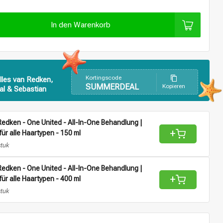
In den Warenkorb
Kortingscode
lles van Redken,
SUMMERDEAL
Kopieren
al & Sebastian
edken - One United - All-In-One Behandlung |
+
für alle Haartypen - 150 ml
stuk
edken - One United - All-In-One Behandlung |
+
für alle Haartypen - 400 ml
stuk