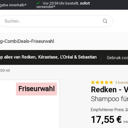
Vor 23:59 Uhr bestellt,
sofort
abe innerhalb*
versendet*
g
CombiDeals
Friseurwahl
p alles van Redken, Kérastase, L’Oréal & Sebastian
Gebruik cod
300 ml
3 bewe
Friseurwahl
Redken - 
Shampoo für
Empfohlener Preis:
2
17,55 €
Ink