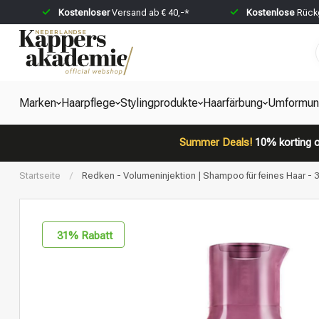
Kostenloser
Versand ab € 40,-*
Kostenlose
Rückg
Marken
Haarpflege
Stylingprodukte
Haarfärbung
Umformun
Summer Deals!
10% korting o
Startseite
/
Redken - Volumeninjektion | Shampoo für feines Haar - 
31
% Rabatt