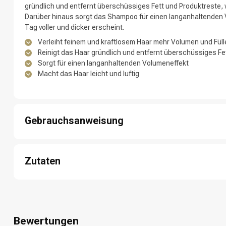
gründlich und entfernt überschüssiges Fett und Produktreste, w
Darüber hinaus sorgt das Shampoo für einen langanhaltenden
Tag voller und dicker erscheint.
Verleiht feinem und kraftlosem Haar mehr Volumen und Füll
Reinigt das Haar gründlich und entfernt überschüssiges Fe
Marken
Sorgt für einen langanhaltenden Volumeneffekt
Macht das Haar leicht und luftig
Gebrauchsanweisung
Schritt 1: Mach dein Haar gründlich unter der Dusche nass.
Schritt 2: Drücke eine kleine Menge des Produkts in deine Hand
Zutaten
Schritt 3: Massiere das Shampoo sanft in dein Haar und auf de
Schritt 4: Spüle das Shampoo gründlich mit warmem Wasser au
Umformung
Aqua/Water/Eau, Sodium Laureth Sulfate, Citric Acid, Cocamido
Schritt 5: Wiederhole bei Bedarf für optimale Ergebnisse.
Hexylene Glycol, Sodium Chloride, Parfum/Fragrance, Sodium Be
Linalool, Hexyl Cinnamal, Limonene, Benzyl Alcohol, Hydroxypro
Cinnamal, Citronellol, Sodium Acetate, Isopropyl Alcohol, Sodiu
Bewertungen