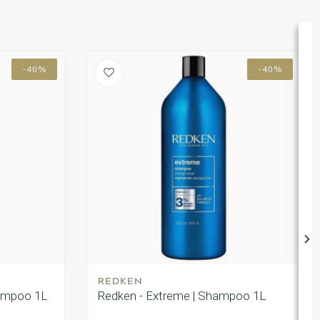
-40%
-40%
REDKEN
hampoo 1L
Redken - Extreme | Shampoo 1L