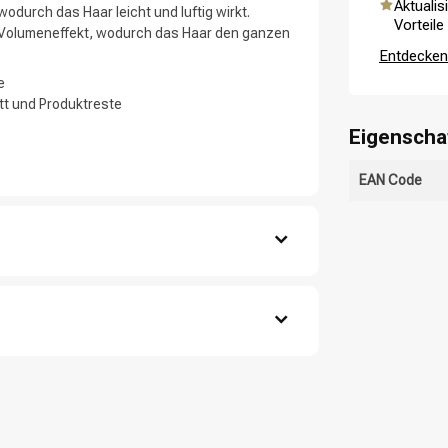
Aktualis
odurch das Haar leicht und luftig wirkt.
Vorteile
 Volumeneffekt, wodurch das Haar den ganzen
Entdecken 
e
tt und Produktreste
Haarpflege
Stylingprodukte
Eigenscha
EAN Code
fläche.
ine Kopfhaut.
s.
CombiDeals
Friseurwahl
propyl Betaine, Glycerin, Sodium Hydroxide,
nzoate, Salicylic Acid, Polyquaternium-10,
pyltrimonium Hydrolyzed Wheat Protein, Amyl
m Citrate, Tocopherol, Hydrolyzed Soy Protein,