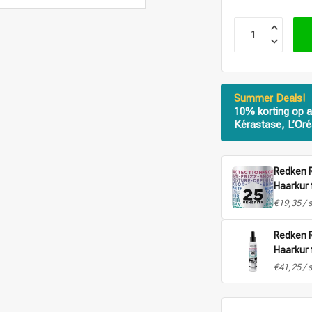
Summer Deals!
10% korting op a
Kérastase, L’Oré
Redken R
Haarkur 
€19,35 / 
Redken R
Haarkur 
€41,25 / 