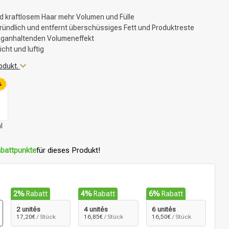
nd kraftlosem Haar mehr Volumen und Fülle
gründlich und entfernt überschüssiges Fett und Produktreste
anganhaltenden Volumeneffekt
cht und luftig
odukt.
%
l
battpunkte
für dieses Produkt!
2%
Rabatt
4%
Rabatt
6%
Rabatt
2 unités
4 unités
6 unités
17,20€
/ Stück
16,85€
/ Stück
16,50€
/ Stück