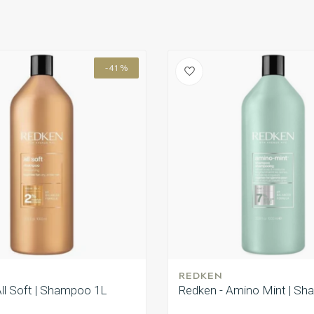
-41%
REDKEN
All Soft | Shampoo 1L
Redken - Amino Mint | S