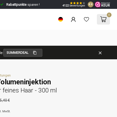
Rabattpunkte
sparen !
8.9
4122
bewertungen
0
e:
SUMMERDEAL
rtungen
Volumeninjektion
 feines Haar - 300 ml
5,40 €
l. MwSt.