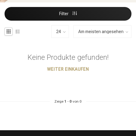
Filter
Keine Produkte gefunden!
WEITER EINKAUFEN
Zeige
1
-
0
von 0
Stylingprodukte
Haarfärbung