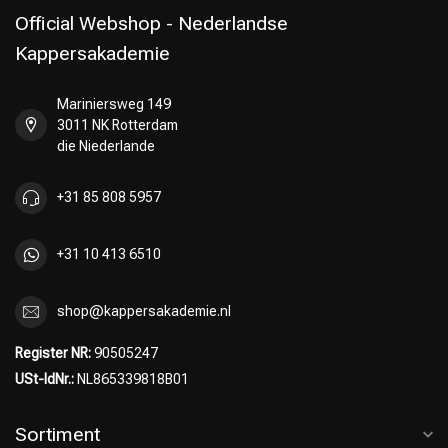
Official Webshop - Nederlandse
Kappersakademie
Mariniersweg 149
Umformung
CombiDeals
3011 NK Rotterdam
die Niederlande
+31 85 808 5957
+31 10 413 6510
shop@kappersakademie.nl
Register NR:
90505247
USt-IdNr.:
NL865339818B01
Sortiment