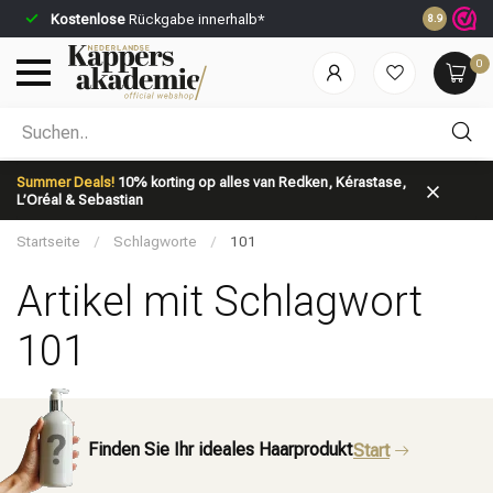
Kostenlose
Rückgabe innerhalb*
Vor 23:59 U
8.9
0
Nach welcher Kategorie suchst du?
Summer Deals!
10% korting op alles van Redken, Kérastase,
L’Oréal & Sebastian
Startseite
/
Schlagworte
/
101
Artikel mit Schlagwort
101
Marken
Haarpflege
Finden Sie Ihr ideales Haarprodukt
Start