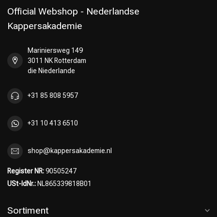
Official Webshop - Nederlandse
Kappersakademie
Mariniersweg 149
Umformung
CombiDeals
3011 NK Rotterdam
die Niederlande
+31 85 808 5957
+31 10 413 6510
shop@kappersakademie.nl
Register NR:
90505247
USt-IdNr.:
NL865339818B01
Sortiment