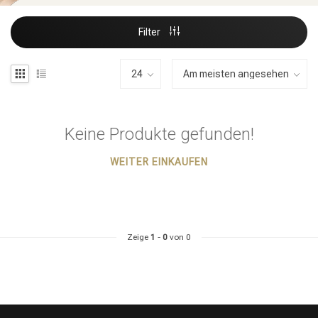
Filter
Keine Produkte gefunden!
WEITER EINKAUFEN
Zeige
1
-
0
von 0
Stylingprodukte
Haarfärbung