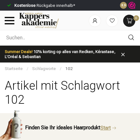
Kostenlose
Rückgabe innerhalb*
Vor 23:59 U
8.9
0
Nach welcher Kategorie suchst du?
Summer Deals!
10% korting op alles van Redken, Kérastase,
L’Oréal & Sebastian
Startseite
/
Schlagworte
/
102
Artikel mit Schlagwort
102
Marken
Haarpflege
Finden Sie Ihr ideales Haarprodukt
Start