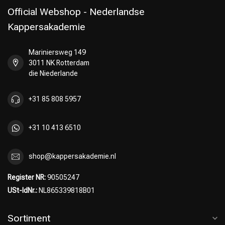
Official Webshop - Nederlandse
Kappersakademie
Mariniersweg 149
Umformung
CombiDeals
3011 NK Rotterdam
die Niederlande
+31 85 808 5957
+31 10 413 6510
shop@kappersakademie.nl
Register NR:
90505247
USt-IdNr.:
NL865339818B01
Sortiment