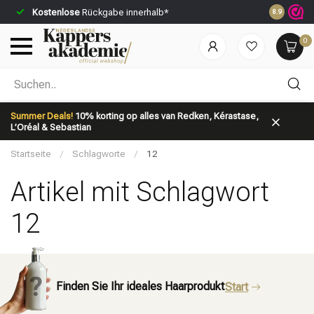
Kostenlose
Rückgabe innerhalb*
Vor 23:59 U
8.9
0
Nach welcher Kategorie suchst du?
Summer Deals!
10% korting op alles van Redken, Kérastase,
L’Oréal & Sebastian
Startseite
/
Schlagworte
/
12
Artikel mit Schlagwort
12
Marken
Haarpflege
Finden Sie Ihr ideales Haarprodukt
Start