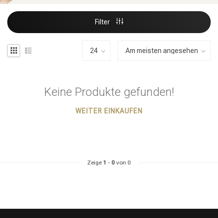
Filter
Keine Produkte gefunden!
WEITER EINKAUFEN
Zeige
1
-
0
von 0
Stylingprodukte
Haarfärbung