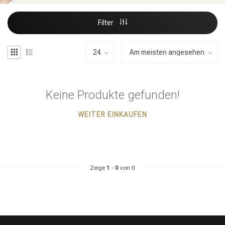
Filter
Keine Produkte gefunden!
WEITER EINKAUFEN
Zeige
1
-
0
von 0
Stylingprodukte
Haarfärbung