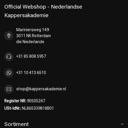
Official Webshop - Nederlandse
Kappersakademie
Mariniersweg 149
Umformung
CombiDeals
3011 NK Rotterdam
die Niederlande
+31 85 808 5957
+31 10 413 6510
shop@kappersakademie.nl
Register NR:
90505247
USt-IdNr.:
NL865339818B01
Sortiment