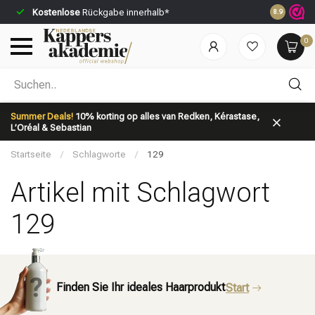
Kostenlose
Rückgabe innerhalb*
Vor 23:59 U
8.9
0
Nach welcher Kategorie suchst du?
Summer Deals!
10% korting op alles van Redken, Kérastase,
L’Oréal & Sebastian
Startseite
/
Schlagworte
/
129
Artikel mit Schlagwort
129
Marken
Haarpflege
Finden Sie Ihr ideales Haarprodukt
Start