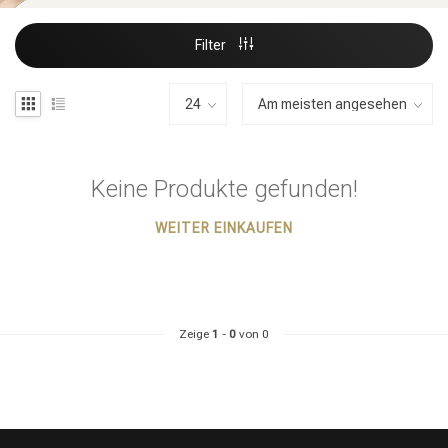
Filter
Keine Produkte gefunden!
WEITER EINKAUFEN
Zeige
1
-
0
von 0
Stylingprodukte
Haarfärbung