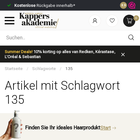
Kostenlose
Rückgabe innerhalb*
Vor 23:59 U
8.9
0
Nach welcher Kategorie suchst du?
Summer Deals!
10% korting op alles van Redken, Kérastase,
L’Oréal & Sebastian
Startseite
/
Schlagworte
/
135
Artikel mit Schlagwort
135
Marken
Haarpflege
Finden Sie Ihr ideales Haarprodukt
Start