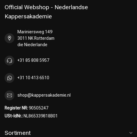
Official Webshop - Nederlandse
Kappersakademie
Mariniersweg 149
Umformung
CombiDeals
3011 NK Rotterdam
die Niederlande
+31 85 808 5957
+31 10 413 6510
shop@kappersakademie.nl
Register NR:
90505247
USt-IdNr.:
NL865339818B01
Sortiment