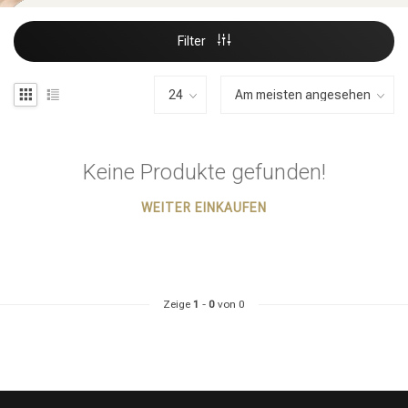
Filter
Keine Produkte gefunden!
WEITER EINKAUFEN
Zeige
1
-
0
von 0
Stylingprodukte
Haarfärbung