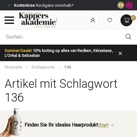
Kostenlose
Rückgabe innerhalb*
Vor 23:59 U
8.9
0
Nach welcher Kategorie suchst du?
Summer Deals!
10% korting op alles van Redken, Kérastase,
L’Oréal & Sebastian
Startseite
/
Schlagworte
/
136
Artikel mit Schlagwort
136
Marken
Haarpflege
Finden Sie Ihr ideales Haarprodukt
Start