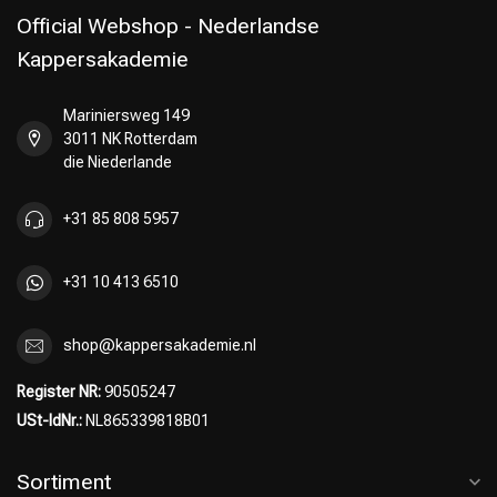
Official Webshop - Nederlandse
Kappersakademie
Mariniersweg 149
Umformung
CombiDeals
3011 NK Rotterdam
die Niederlande
+31 85 808 5957
+31 10 413 6510
shop@kappersakademie.nl
Register NR:
90505247
USt-IdNr.:
NL865339818B01
Sortiment