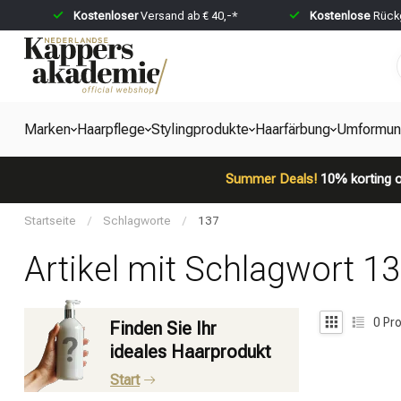
Kostenloser
Versand ab € 40,-*
Kostenlose
Rückg
Marken
Haarpflege
Stylingprodukte
Haarfärbung
Umformun
Summer Deals!
10% korting o
Startseite
/
Schlagworte
/
137
Artikel mit Schlagwort 1
0
Pro
Finden Sie Ihr
ideales Haarprodukt
Start