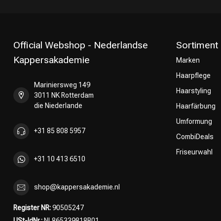
Official Webshop - Nederlandse
Sortiment
Kappersakademie
Marken
Haarpflege
Umformung
Mariniersweg 149
Haarstyling
3011 NK Rotterdam
die Niederlande
Haarfärbung
Umformung
+31 85 808 5957
CombiDeals
Friseurwahl
+31 10 413 6510
shop@kappersakademie.nl
Register NR:
90505247
USt-IdNr.:
NL865339818B01