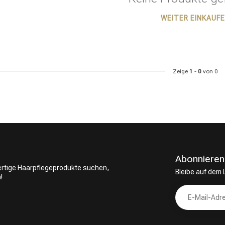
WEITER EINKAUF
ategorie suchst du?
Zeige
1
-
0
von 0
Abonnieren
wertige Haarpflegeprodukte suchen,
Bleibe auf dem
!
Haarpflege
Stylingprodukte