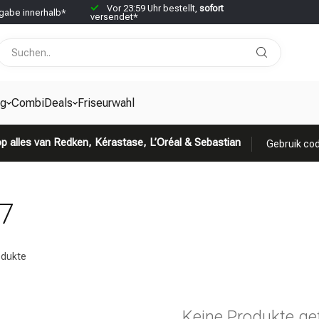
Vor 23:59 Uhr bestellt,
sofort
abe innerhalb*
versendet*
g
CombiDeals
Friseurwahl
p alles van Redken, Kérastase, L’Oréal & Sebastian
Gebruik cod
37
dukte
Keine Produkte ge