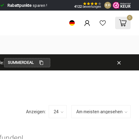
Rabattpunkte
sparen !
8.9
4122
bewertungen
0
e:
SUMMERDEAL
Anzeigen:
funden!