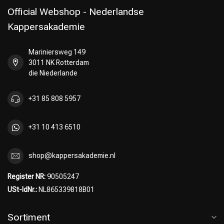
Official Webshop - Nederlandse
Kappersakademie
Mariniersweg 149
Umformung
CombiDeals
3011 NK Rotterdam
die Niederlande
+31 85 808 5957
+31 10 413 6510
shop@kappersakademie.nl
Register NR:
90505247
USt-IdNr.:
NL865339818B01
Sortiment