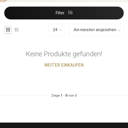
Filter
Keine Produkte gefunden!
WEITER EINKAUFEN
Zeige
1
-
0
von 0
Stylingprodukte
Haarfärbung