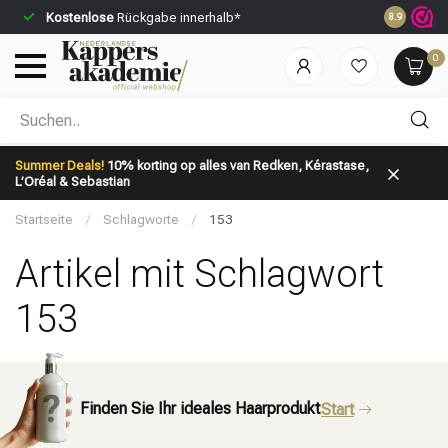
Kostenlose
Rückgabe innerhalb*
Vor 23:59 U
8.9
0
Nach welcher Kategorie suchst du?
Summer Deals!
10% korting op alles van Redken, Kérastase,
L’Oréal & Sebastian
Startseite
/
Schlagworte
/
153
Artikel mit Schlagwort
153
Marken
Haarpflege
Finden Sie Ihr ideales Haarprodukt
Start