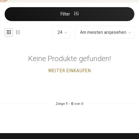
Filter
Keine Produkte gefunden!
WEITER EINKAUFEN
Zeige
1
-
0
von 0
Stylingprodukte
Haarfärbung