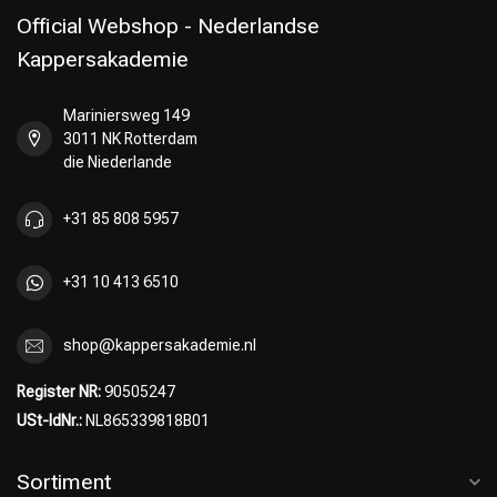
Official Webshop - Nederlandse
Kappersakademie
Mariniersweg 149
Umformung
CombiDeals
3011 NK Rotterdam
die Niederlande
+31 85 808 5957
+31 10 413 6510
shop@kappersakademie.nl
Register NR:
90505247
USt-IdNr.:
NL865339818B01
Sortiment