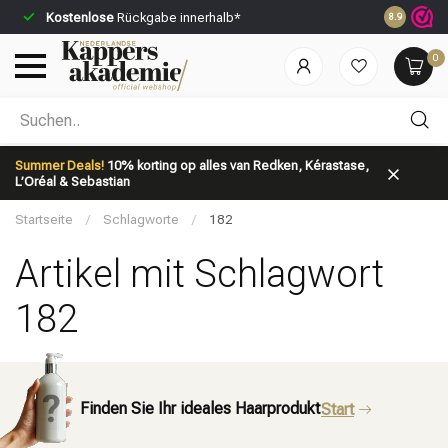
Kostenlose
Rückgabe innerhalb*
Vor 23:59 U
8.9
0
Nach welcher Kategorie suchst du?
Summer Deals!
10% korting op alles van Redken, Kérastase,
L’Oréal & Sebastian
Startseite
/
Schlagworte
/
182
Artikel mit Schlagwort
182
Marken
Haarpflege
Finden Sie Ihr ideales Haarprodukt
Start