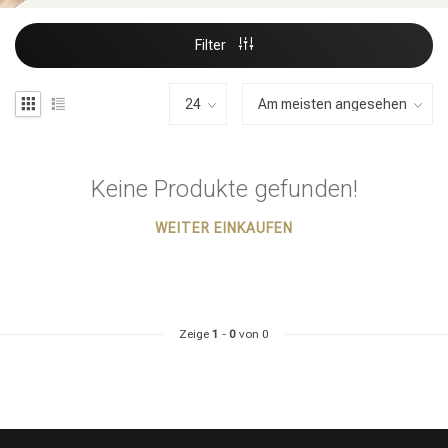
Filter
Keine Produkte gefunden!
WEITER EINKAUFEN
Zeige
1
-
0
von 0
Stylingprodukte
Haarfärbung