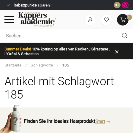
Rabattpunkte
sparen !
8.9
0
Nach welcher Kategorie suchst du?
Summer Deals!
10% korting op alles van Redken, Kérastase,
L’Oréal & Sebastian
Startseite
/
Schlagworte
/
185
Artikel mit Schlagwort
185
Marken
Haarpflege
Finden Sie Ihr ideales Haarprodukt
Start