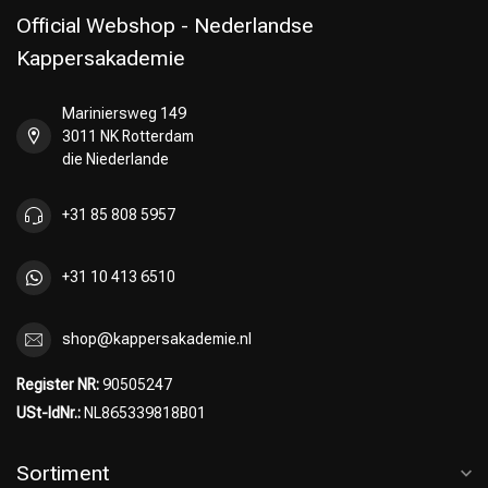
Official Webshop - Nederlandse
Kappersakademie
Mariniersweg 149
Umformung
CombiDeals
3011 NK Rotterdam
die Niederlande
+31 85 808 5957
+31 10 413 6510
shop@kappersakademie.nl
Register NR:
90505247
USt-IdNr.:
NL865339818B01
Sortiment