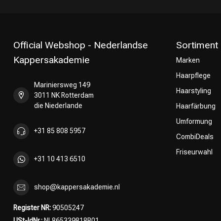
Official Webshop - Nederlandse
Sortiment
Kappersakademie
Marken
Haarpflege
Umformung
Mariniersweg 149
Haarstyling
3011 NK Rotterdam
die Niederlande
Haarfärbung
Umformung
+31 85 808 5957
CombiDeals
Friseurwahl
+31 10 413 6510
shop@kappersakademie.nl
Register NR:
90505247
USt-IdNr.:
NL865339818B01