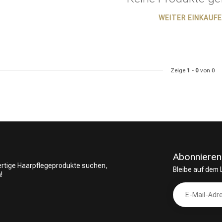
WEITER EINKAUF
ategorie suchst du?
Zeige
1
-
0
von 0
Abonnieren
wertige Haarpflegeprodukte suchen,
Bleibe auf dem
!
Haarpflege
Stylingprodukte