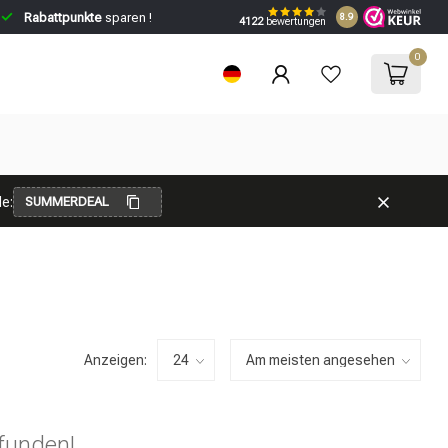
Rabattpunkte
sparen !
8.9
4122
bewertungen
0
e:
SUMMERDEAL
Anzeigen:
funden!