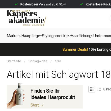
Kostenloser
Versand ab € 40,-*
Kostenlose
Rückg
Marken
Haarpflege
Stylingprodukte
Haarfärbung
Umformun
Summer Deals!
10% korting o
Startseite
/
Schlagworte
/
189
Artikel mit Schlagwort 1
0
Pro
Finden Sie Ihr
ideales Haarprodukt
Start