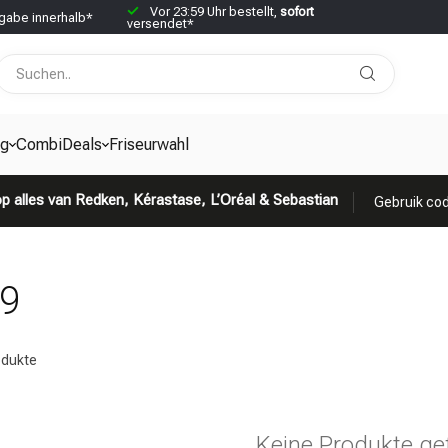
Vor 23:59 Uhr bestellt,
sofort
abe innerhalb*
versendet*
g
CombiDeals
Friseurwahl
p alles van Redken, Kérastase, L’Oréal & Sebastian
Gebruik cod
89
dukte
Keine Produkte ge