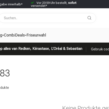
Vor 23:59 Uhr bestellt,
sofort
abe innerhalb*
versendet*
g
CombiDeals
Friseurwahl
p alles van Redken, Kérastase, L’Oréal & Sebastian
Gebruik cod
483
dukte
Keine Produkte ge