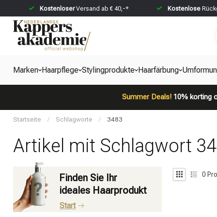
Kostenloser
Versand ab € 40,-*
Kostenlose
Rückg
Marken
Haarpflege
Stylingprodukte
Haarfärbung
Umformun
Summer Deals!
10% korting o
Startseite
/
Schlagworte
/
3483
Artikel mit Schlagwort 3
0
Pro
Finden Sie Ihr
ideales Haarprodukt
Start