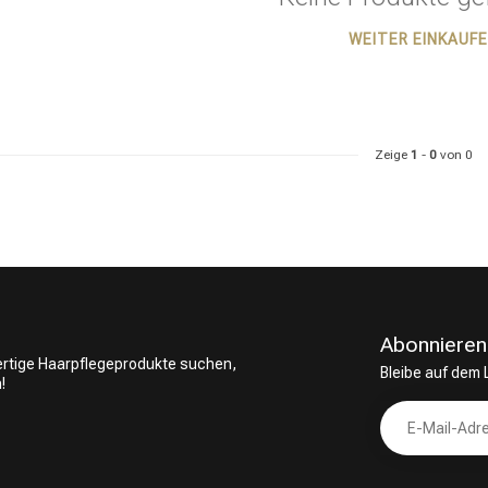
WEITER EINKAUF
ategorie suchst du?
Zeige
1
-
0
von 0
Abonnieren
wertige Haarpflegeprodukte suchen,
Bleibe auf dem
!
Haarpflege
Stylingprodukte