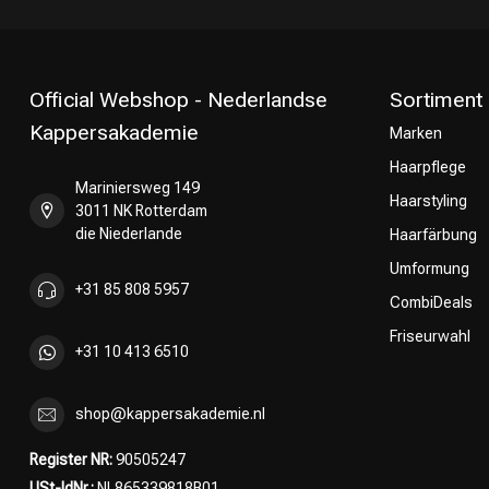
Official Webshop - Nederlandse
Sortiment
Kappersakademie
Marken
Haarpflege
Umformung
Mariniersweg 149
Haarstyling
3011 NK Rotterdam
die Niederlande
Haarfärbung
Umformung
+31 85 808 5957
CombiDeals
Friseurwahl
+31 10 413 6510
shop@kappersakademie.nl
Register NR:
90505247
USt-IdNr.:
NL865339818B01