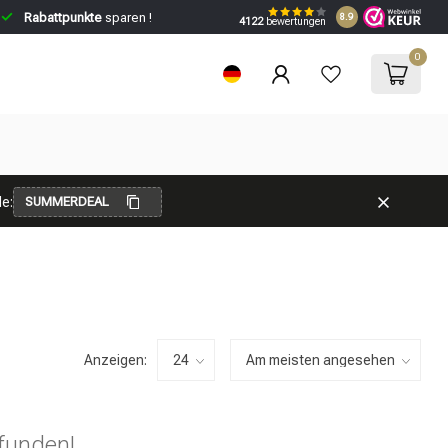
Rabattpunkte
sparen !
8.9
4122
bewertungen
0
e:
SUMMERDEAL
Anzeigen:
funden!