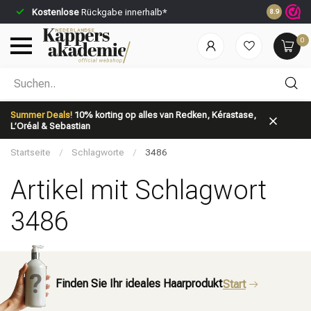
Kostenlose
Rückgabe innerhalb*
Vor 23:59 U
8.9
0
Nach welcher Kategorie suchst du?
Summer Deals!
10% korting op alles van Redken, Kérastase,
L’Oréal & Sebastian
Startseite
/
Schlagworte
/
3486
Artikel mit Schlagwort
3486
Marken
Haarpflege
Finden Sie Ihr ideales Haarprodukt
Start