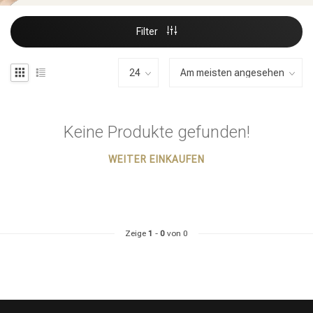
Filter
Keine Produkte gefunden!
WEITER EINKAUFEN
Zeige
1
-
0
von 0
Stylingprodukte
Haarfärbung