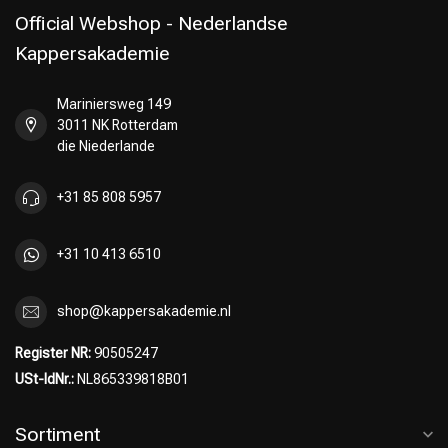
Official Webshop - Nederlandse
Kappersakademie
Mariniersweg 149
Umformung
CombiDeals
3011 NK Rotterdam
die Niederlande
+31 85 808 5957
+31 10 413 6510
shop@kappersakademie.nl
Register NR:
90505247
USt-IdNr.:
NL865339818B01
Sortiment