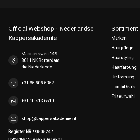
Official Webshop - Nederlandse
Sortiment
Kappersakademie
Marken
Haarpflege
Umformung
Mariniersweg 149
Haarstyling
3011 NK Rotterdam
die Niederlande
Haarfärbung
Umformung
+31 85 808 5957
CombiDeals
Friseurwahl
+31 10 413 6510
shop@kappersakademie.nl
Register NR:
90505247
USt-IdNr.:
NL865339818B01