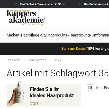
Kostenloser
Versand ab € 40,-*
Kostenlose
Rückg
Marken
Haarpflege
Stylingprodukte
Haarfärbung
Umformun
Summer Deals!
10% korting o
Startseite
/
Schlagworte
/
3527
Artikel mit Schlagwort 3
0
Pro
Finden Sie Ihr
ideales Haarprodukt
Start