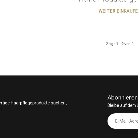
WEITER EINKAUF
ategorie suchst du?
Zeige
1
-
0
von 0
Abonnieren
wertige Haarpflegeprodukte suchen,
Bleibe auf dem
!
Haarpflege
Stylingprodukte