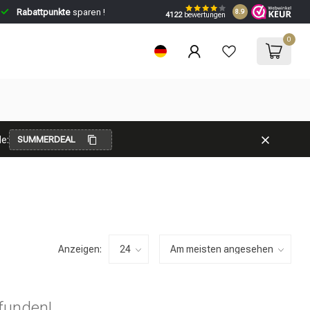
Rabattpunkte
sparen !
8.9
4122
bewertungen
0
e:
SUMMERDEAL
Anzeigen:
funden!