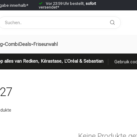
Vor 23:59 Uhr bestellt,
sofort
abe innerhalb*
versendet*
g
CombiDeals
Friseurwahl
p alles van Redken, Kérastase, L’Oréal & Sebastian
Gebruik cod
527
dukte
Keine Produkte ge