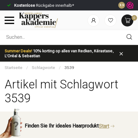
Kostenlose
Rückgabe innerhalb*
Vor 23:59 U
8.9
0
Nach welcher Kategorie suchst du?
Summer Deals!
10% korting op alles van Redken, Kérastase,
L’Oréal & Sebastian
Startseite
/
Schlagworte
/
3539
Artikel mit Schlagwort
3539
Marken
Haarpflege
Finden Sie Ihr ideales Haarprodukt
Start