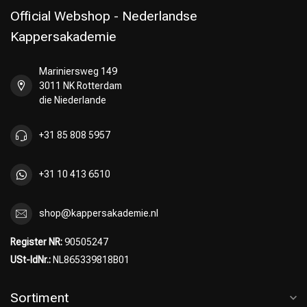
Official Webshop - Nederlandse
Kappersakademie
Mariniersweg 149
Umformung
CombiDeals
3011 NK Rotterdam
die Niederlande
+31 85 808 5957
+31 10 413 6510
shop@kappersakademie.nl
Register NR:
90505247
USt-IdNr.:
NL865339818B01
Sortiment