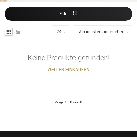
Filter
Keine Produkte gefunden!
WEITER EINKAUFEN
Zeige
1
-
0
von 0
Stylingprodukte
Haarfärbung