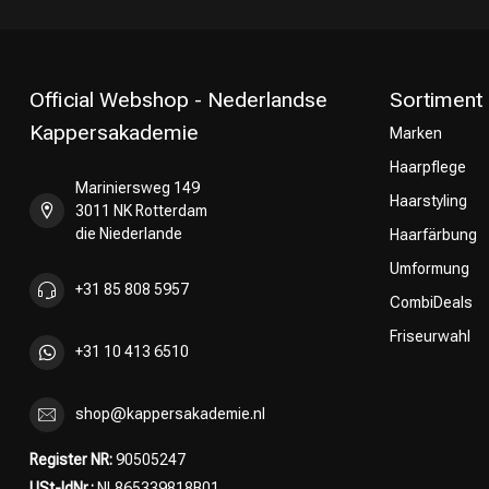
Official Webshop - Nederlandse
Sortiment
Kappersakademie
Marken
Haarpflege
Umformung
Mariniersweg 149
Haarstyling
3011 NK Rotterdam
die Niederlande
Haarfärbung
Umformung
+31 85 808 5957
CombiDeals
Friseurwahl
+31 10 413 6510
shop@kappersakademie.nl
Register NR:
90505247
USt-IdNr.:
NL865339818B01