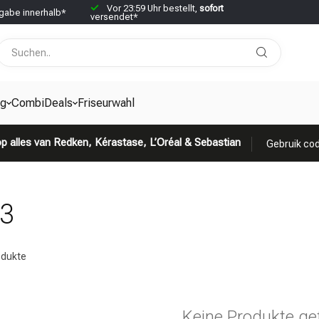
Vor 23:59 Uhr bestellt,
sofort
abe innerhalb*
versendet*
g
CombiDeals
Friseurwahl
p alles van Redken, Kérastase, L’Oréal & Sebastian
Gebruik cod
33
dukte
Keine Produkte ge