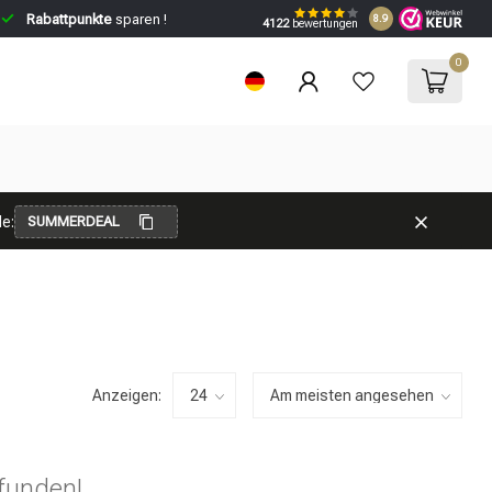
Rabattpunkte
sparen !
8.9
4122
bewertungen
0
e:
SUMMERDEAL
Anzeigen:
funden!