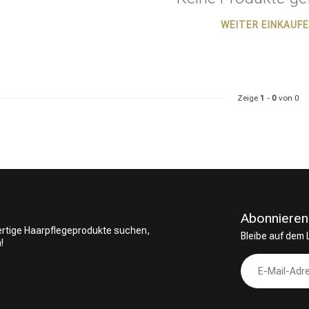
WEITER EINKAUF
ategorie suchst du?
Zeige
1
-
0
von 0
Abonnieren
wertige Haarpflegeprodukte suchen,
Bleibe auf dem
!
Haarpflege
Stylingprodukte