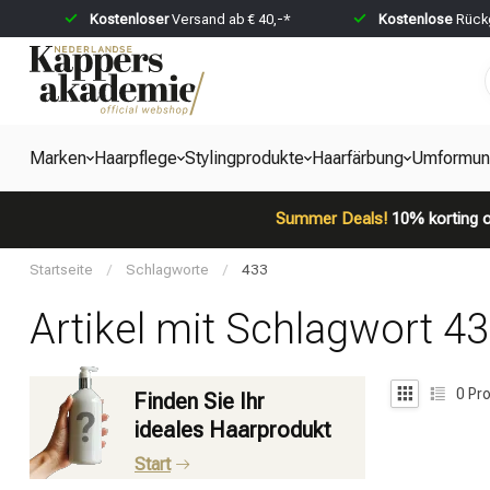
Kostenloser
Versand ab € 40,-*
Kostenlose
Rückg
Marken
Haarpflege
Stylingprodukte
Haarfärbung
Umformun
Summer Deals!
10% korting o
Startseite
/
Schlagworte
/
433
Artikel mit Schlagwort 4
0
Pro
Finden Sie Ihr
ideales Haarprodukt
Start